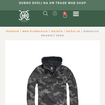
DOBRO DOŠLI NA KM TRADE WEB SHOP
0
Početna
/
Web Prodavnica
/
ODJEĆA
/
KOŠULJE
/ Dukserica
BRANDIT 5006