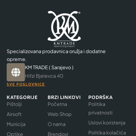
Specializovana prodavnica oružja i dodatne
opreme.
KM TRADE ( Sarajevo )
Hifzi Bjelevca 40
SVE POSLOVNICE
KATEGORIJE
BRZI LINKOVI
PODRŠKA
Pištolji
Početna
Politika
privatnosti
Airsoft
Web Shop
Uslovi koristenja
Municija
O nama
Politika kolačića
Optike
Brendovi