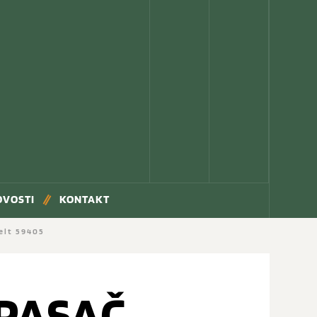
OVOSTI
KONTAKT
elt 59405
OPASAČ