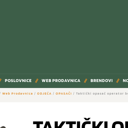
POSLOVNICE
WEB PRODAVNICA
BRENDOVI
N
/
Web Prodavnica
/
ODJEĆA
/
OPASAČI
/ Taktički opasač operator b
TAKTIČKI 