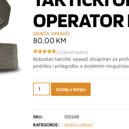
OPERATOR 
ODJEĆA
,
OPASAČI
80,00
KM
( Ocjena kupaca )
Robustan taktički opasač dizajniran za prof
podršku i prilagodbu s dodatnim mogućnost
Dodaj u korpu
SKU :
100248
KATEGORIJE :
,
ODJEĆA
OPASAČI