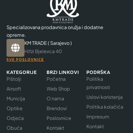
Specializovana prodavnica oružja i dodatne
opreme.
KM TRADE ( Sarajevo )
Hifzi Bjelevca 40
SVE POSLOVNICE
KATEGORIJE
BRZI LINKOVI
PODRŠKA
Pištolji
Početna
Politika
privatnosti
Airsoft
Web Shop
Uslovi koristenja
Municija
O nama
Politika kolačića
Optike
Brendovi
Impresum
Odjeća
Poslovnice
Kontakt
Obuća
Kontakt