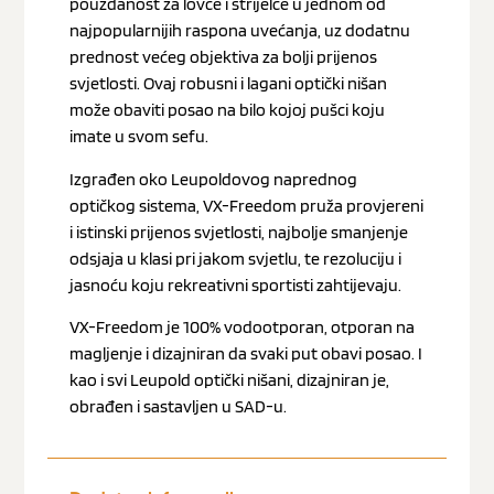
pouzdanost za lovce i strijelce u jednom od
najpopularnijih raspona uvećanja, uz dodatnu
prednost većeg objektiva za bolji prijenos
svjetlosti. Ovaj robusni i lagani optički nišan
može obaviti posao na bilo kojoj pušci koju
imate u svom sefu.
Izgrađen oko Leupoldovog naprednog
optičkog sistema, VX-Freedom pruža provjereni
i istinski prijenos svjetlosti, najbolje smanjenje
odsjaja u klasi pri jakom svjetlu, te rezoluciju i
jasnoću koju rekreativni sportisti zahtijevaju.
VX-Freedom je 100% vodootporan, otporan na
magljenje i dizajniran da svaki put obavi posao. I
kao i svi Leupold optički nišani, dizajniran je,
obrađen i sastavljen u SAD-u.