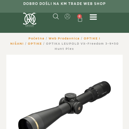
DOBRO DOŠLI NA KM TRADE WEB SHOP
0
Početna
/
Web Prodavnica
/
OPTIKE I
NIŠANI
/
OPTIKE
/ OPTIKA LEUPOLD VX-Freedom 3-9×50
Hunt Plex