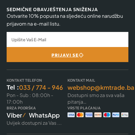
SEDMIČNE OBAVJEŠTENJA SNIŽENJA
Ostvarite 10% popusta na sljedeću online narudžbu
prijavom na e-mail listu.
PRIJAVI SE
KONTAKT TELEFON
KONTAKT MAIL
033 / 774 - 946
webshop@kmtrade.ba
Tel :
Pon - Sub : 08:00h -
Dostupni smo za sva vaša
17:00h
pitanja…
BRZA PODRŠKA
VRSTE PLAĆANJA
Viber
WhatsApp
Uvijek dostupni za Vas ...