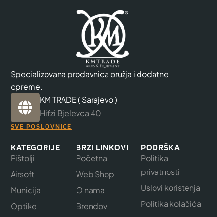
Specializovana prodavnica oružja i dodatne
opreme.
KM TRADE ( Sarajevo )
Hifzi Bjelevca 40
SVE POSLOVNICE
KATEGORIJE
BRZI LINKOVI
PODRŠKA
Pištolji
Početna
Politika
privatnosti
Airsoft
Web Shop
Uslovi koristenja
Municija
O nama
Politika kolačića
Optike
Brendovi