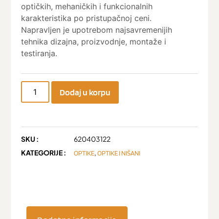
optičkih, mehaničkih i funkcionalnih
karakteristika po pristupačnoj ceni.
Napravljen je upotrebom najsavremenijih
tehnika dizajna, proizvodnje, montaže i
testiranja.
Dodaj u korpu
SKU :
620403122
KATEGORIJE :
,
OPTIKE
OPTIKE I NIŠANI