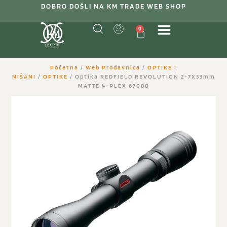
DOBRO DOŠLI NA KM TRADE WEB SHOP
0
Početna
/
Web Prodavnica
/
OPTIKE I
NIŠANI
/
OPTIKE
/ Optika REDFIELD REVOLUTION 2-7X33mm
MATTE 4-PLEX 67080