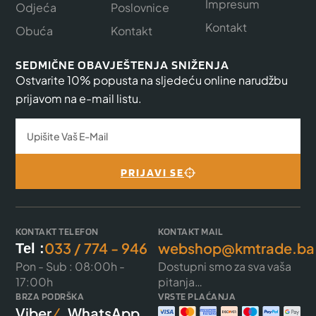
Impresum
Odjeća
Poslovnice
Kontakt
Obuća
Kontakt
SEDMIČNE OBAVJEŠTENJA SNIŽENJA
Ostvarite 10% popusta na sljedeću online narudžbu
prijavom na e-mail listu.
PRIJAVI SE
KONTAKT TELEFON
KONTAKT MAIL
033 / 774 - 946
webshop@kmtrade.ba
Tel :
Pon - Sub : 08:00h -
Dostupni smo za sva vaša
17:00h
pitanja…
BRZA PODRŠKA
VRSTE PLAĆANJA
Viber
WhatsApp