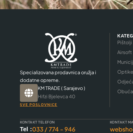
KATEG
Pištolji
Airsoft
Munici
Optik
Specializovana prodavnica oružja i
dodatne opreme.
Odjeć
KM TRADE ( Sarajevo )
Obuća
Hifzi Bjelevca 40
SVE POSLOVNICE
KONTAKT TELEFON
KONTAKT MA
033 / 774 - 946
websho
Tel :