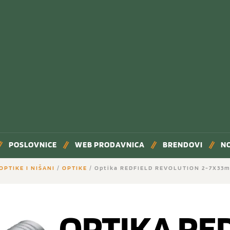
POSLOVNICE
WEB PRODAVNICA
BRENDOVI
N
OPTIKE I NIŠANI
/
OPTIKE
/ Optika REDFIELD REVOLUTION 2-7X33
OPTIKA RE