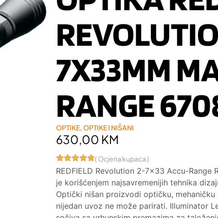
REVOLUTIO
7X33MM MA
RANGE 670
OPTIKE
,
OPTIKE I NIŠANI
630,00
KM
( Ocjena kupaca )
REDFIELD Revolution 2-7×33 Accu-Range Re
je korišćenjem najsavremenijih tehnika dizaj
Optički nišan proizvodi optičku, mehaničku 
nijedan uvoz ne može parirati. Illuminator
sočiva sa vrhunskim premazima za taloženje 