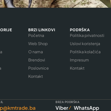
ORIJE
BRZI LINKOVI
PODRŠKA
Početna
Politika privatnosti
Web Shop
Uslovi koristenja
ja
O nama
Politika kolačića
e
Brendovi
Impresum
a
Poslovnice
Kontakt
Kontakt
IL
BRZA PODRŠKA
p@kmtrade.ba
Viber
WhatsApp