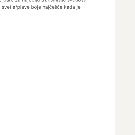
g svetla/plave boje najčešće kada je