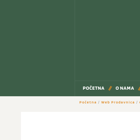
POČETNA
O NAMA
Početna
/
Web Prodavnica
/