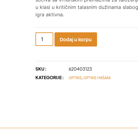
u klasi u kritičnim talasnim dužinama slabo
igra aktivna.
Dodaj u korpu
SKU :
620403123
KATEGORIJE :
,
OPTIKE
OPTIKE I NIŠANI