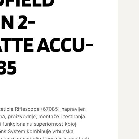
N 2-
TTE ACCU-
85
ticle Riflescope (67085) napravljen
na, proizvodnje, montaže i testiranja.
i funkcionalnu superiornost kojoj
 Lens System kombinuje vrhunska
pare za najbolju transmisiju svetlosti