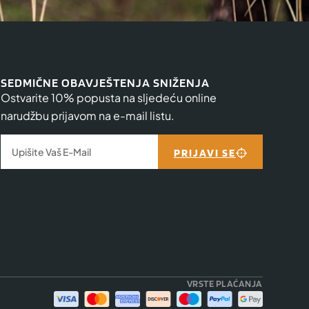
SEDMIČNE OBAVJEŠTENJA SNIŽENJA
Ostvarite 10% popusta na sljedeću online
narudžbu prijavom na e-mail listu.
PRIJAVI SE
VRSTE PLAĆANJA