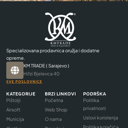
Specializovana prodavnica oružja i dodatne
opreme.
KM TRADE ( Sarajevo )
Hifzi Bjelevca 40
SVE POSLOVNICE
KATEGORIJE
BRZI LINKOVI
PODRŠKA
Pištolji
Početna
Politika
privatnosti
Airsoft
Web Shop
Uslovi koristenja
Municija
O nama
Politika kolačića