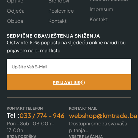
Optike
Brendovi
Impresum
Odjeća
Poslovnice
Kontakt
Obuća
Kontakt
SEDMIČNE OBAVJEŠTENJA SNIŽENJA
Ostvarite 10% popusta na sljedeću online narudžbu
prijavom na e-mail listu.
PRIJAVI SE
KONTAKT TELEFON
KONTAKT MAIL
033 / 774 - 946
webshop@kmtrade.ba
Tel :
Pon - Sub : 08:00h -
Dostupni smo za sva vaša
17:00h
pitanja…
BRZA PODRŠKA
VRSTE PLAĆANJA