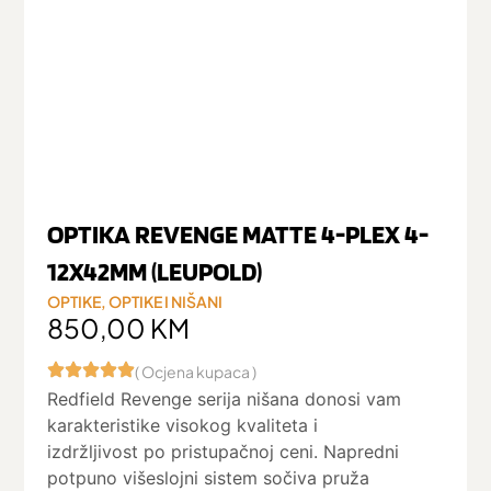
OPTIKA REVENGE MATTE 4-PLEX 4-
12X42MM (LEUPOLD)
OPTIKE
,
OPTIKE I NIŠANI
850,00
KM
( Ocjena kupaca )
Redfield Revenge serija nišana donosi vam
karakteristike visokog kvaliteta i
izdržljivost po pristupačnoj ceni. Napredni
potpuno višeslojni sistem sočiva pruža