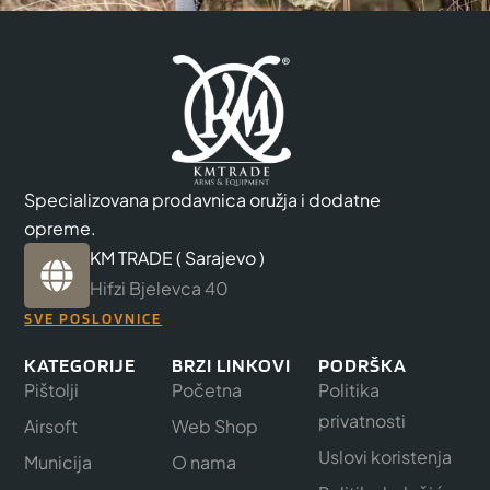
Specializovana prodavnica oružja i dodatne
opreme.
KM TRADE ( Sarajevo )
Hifzi Bjelevca 40
SVE POSLOVNICE
KATEGORIJE
BRZI LINKOVI
PODRŠKA
Pištolji
Početna
Politika
privatnosti
Airsoft
Web Shop
Uslovi koristenja
Municija
O nama