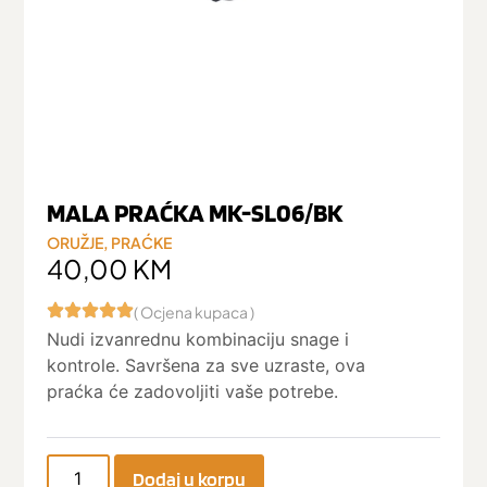
MALA PRAĆKA MK-SL06/BK
ORUŽJE
,
PRAĆKE
40,00
KM
( Ocjena kupaca )
Nudi izvanrednu kombinaciju snage i
kontrole. Savršena za sve uzraste, ova
praćka će zadovoljiti vaše potrebe.
Dodaj u korpu