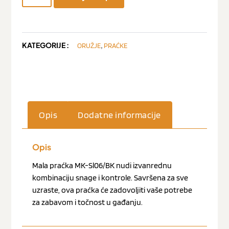
KATEGORIJE :
,
ORUŽJE
PRAĆKE
Opis
Dodatne informacije
Opis
Mala praćka MK-Sl06/BK nudi izvanrednu
kombinaciju snage i kontrole. Savršena za sve
uzraste, ova praćka će zadovoljiti vaše potrebe
za zabavom i točnost u gađanju.