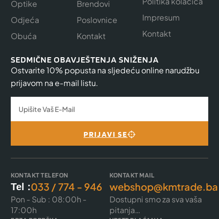
Politika kolačića
Optike
Brendovi
Impresum
Odjeća
Poslovnice
Kontakt
Obuća
Kontakt
SEDMIČNE OBAVJEŠTENJA SNIŽENJA
Ostvarite 10% popusta na sljedeću online narudžbu
prijavom na e-mail listu.
PRIJAVI SE
KONTAKT TELEFON
KONTAKT MAIL
033 / 774 - 946
webshop@kmtrade.ba
Tel :
Pon - Sub : 08:00h -
Dostupni smo za sva vaša
17:00h
pitanja…