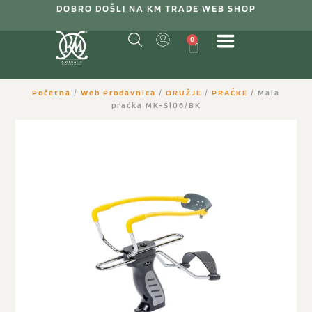
DOBRO DOŠLI NA KM TRADE WEB SHOP
0
Početna
/
Web Prodavnica
/
ORUŽJE
/
PRAĆKE
/ Mala
praćka MK-Sl06/BK