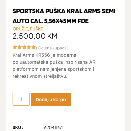
SPORTSKA PUŠKA KRAL ARMS SEMI
AUTO CAL. 5,56X45MM FDE
ORUŽJE
,
PUŠKE
2.500,00
KM
( Ocjena kupaca )
Kral Arms KR556 je moderna
poluautomatska puška inspirisana AR
platformom namijenjena sportskom i
rekreativnom streljaštvu.
Dodaj u korpu
SKU :
620411671