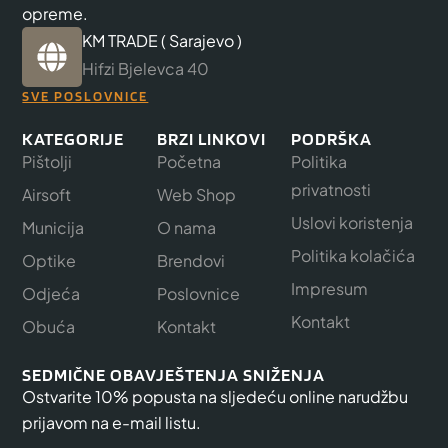
opreme.
KM TRADE ( Sarajevo )
Hifzi Bjelevca 40
SVE POSLOVNICE
KATEGORIJE
BRZI LINKOVI
PODRŠKA
Pištolji
Početna
Politika
privatnosti
Airsoft
Web Shop
Uslovi koristenja
Municija
O nama
Politika kolačića
Optike
Brendovi
Impresum
Odjeća
Poslovnice
Kontakt
Obuća
Kontakt
SEDMIČNE OBAVJEŠTENJA SNIŽENJA
Ostvarite 10% popusta na sljedeću online narudžbu
prijavom na e-mail listu.