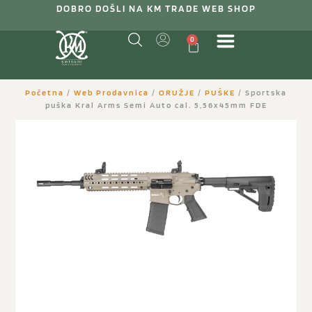
DOBRO DOŠLI NA KM TRADE WEB SHOP
0
Početna
/
Web Prodavnica
/
ORUŽJE
/
PUŠKE
/ Sportska
puška Kral Arms Semi Auto cal. 5,56x45mm FDE