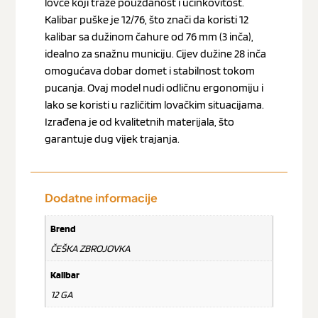
lovce koji traže pouzdanost i učinkovitost.
Kalibar puške je 12/76, što znači da koristi 12
kalibar sa dužinom čahure od 76 mm (3 inča),
idealno za snažnu municiju. Cijev dužine 28 inča
omogućava dobar domet i stabilnost tokom
pucanja. Ovaj model nudi odličnu ergonomiju i
lako se koristi u različitim lovačkim situacijama.
Izrađena je od kvalitetnih materijala, što
garantuje dug vijek trajanja.
Dodatne informacije
Brend
ČEŠKA ZBROJOVKA
Kalibar
12 GA