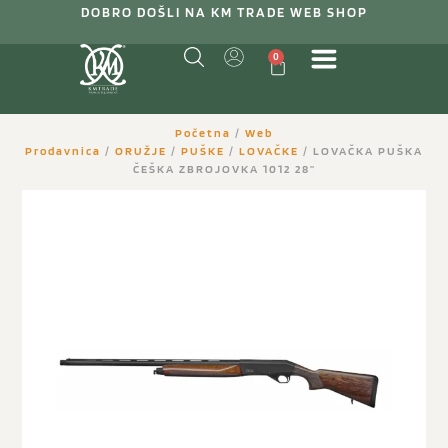
DOBRO DOŠLI NA KM TRADE WEB SHOP
0
Početna
/
Web
Prodavnica
/
ORUŽJE
/
PUŠKE
/
LOVAČKE
/ LOVAČKA PUŠKA
ČEŠKA ZBROJOVKA 1012 28”