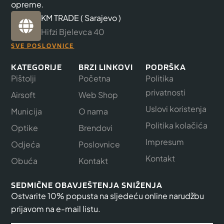
opreme.
KM TRADE ( Sarajevo )
Hifzi Bjelevca 40
SVE POSLOVNICE
KATEGORIJE
BRZI LINKOVI
PODRŠKA
Pištolji
Početna
Politika
privatnosti
Airsoft
Web Shop
Uslovi koristenja
Municija
O nama
Politika kolačića
Optike
Brendovi
Impresum
Odjeća
Poslovnice
Kontakt
Obuća
Kontakt
SEDMIČNE OBAVJEŠTENJA SNIŽENJA
Ostvarite 10% popusta na sljedeću online narudžbu
prijavom na e-mail listu.