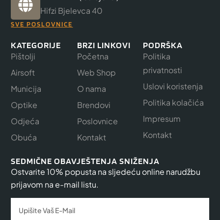
Hifzi Bjelevca 40
SVE POSLOVNICE
KATEGORIJE
BRZI LINKOVI
PODRŠKA
Pištolji
Početna
Politika
privatnosti
Airsoft
Web Shop
Uslovi koristenja
Municija
O nama
Politika kolačića
Optike
Brendovi
Impresum
Odjeća
Poslovnice
Kontakt
Obuća
Kontakt
SEDMIČNE OBAVJEŠTENJA SNIŽENJA
Ostvarite 10% popusta na sljedeću online narudžbu
prijavom na e-mail listu.