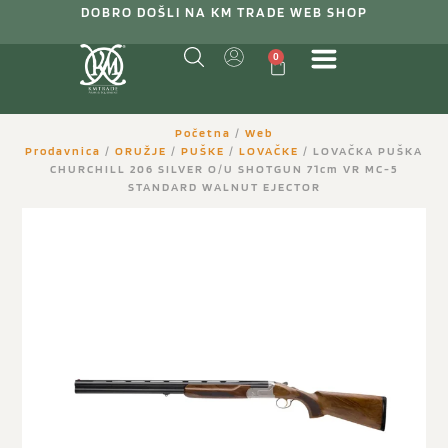
DOBRO DOŠLI NA KM TRADE WEB SHOP
0
Početna
/
Web
Prodavnica
/
ORUŽJE
/
PUŠKE
/
LOVAČKE
/ LOVAČKA PUŠKA
CHURCHILL 206 SILVER O/U SHOTGUN 71cm VR MC-5
STANDARD WALNUT EJECTOR