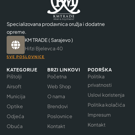
Specializovana prodavnica oružja i dodatne
opreme.
KM TRADE ( Sarajevo )
Hifzi Bjelevca 40
SVE POSLOVNICE
KATEGORIJE
BRZI LINKOVI
PODRŠKA
Pištolji
Početna
Politika
privatnosti
Airsoft
Web Shop
Uslovi koristenja
Municija
O nama
Politika kolačića
Optike
Brendovi
Impresum
Odjeća
Poslovnice
Kontakt
Obuća
Kontakt