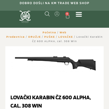
DOBRO DOŠLI NA KM TRADE WEB SHOP
0
Početna
/
Web
Prodavnica
/
ORUŽJE
/
PUŠKE
/
LOVAČKE
/ Lovački Karabin
ČZ 600 ALPHA, cal. 308 Win
LOVAČKI KARABIN ČZ 600 ALPHA,
CAL. 308 WIN