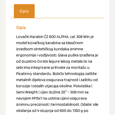
Opis
Opis
Lovački Karabin ČZ 600 ALPHA, cal. 308 Win je
model kovačkog karabina sa klasičnom
izvedbom sintetičkog kundaka iznimne
ergonomije i vodljivosti. Glava puške izrađena je
od izuzetno čvrste legure lakog metala te na
sebi ima integrirane prihvate za montažu u
Picatinny standardu. BobOx tehnologija zaštite
metalnih dijelova osigurava trajnost i zaštitu od
korozije i ostalih utjecaja okoline. Poluteška (
Semi Weight ) cijev dužine 20″ – 508 mm sa
navojem M15x1 na ustima cijevi osigurava
iznimnu preciznost i termostabilnost. Odabir sile
okidanja od 4 stupnja od 600 do 1350 g po