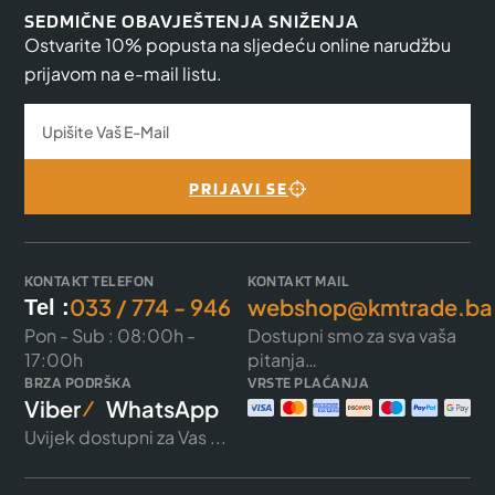
SEDMIČNE OBAVJEŠTENJA SNIŽENJA
Ostvarite 10% popusta na sljedeću online narudžbu
prijavom na e-mail listu.
PRIJAVI SE
KONTAKT TELEFON
KONTAKT MAIL
033 / 774 - 946
webshop@kmtrade.ba
Tel :
Pon - Sub : 08:00h -
Dostupni smo za sva vaša
17:00h
pitanja…
BRZA PODRŠKA
VRSTE PLAĆANJA
Viber
WhatsApp
Uvijek dostupni za Vas ...