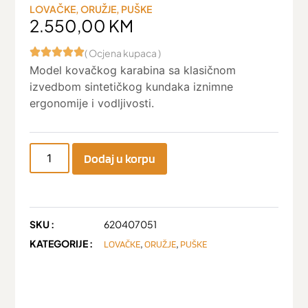
LOVAČKE
,
ORUŽJE
,
PUŠKE
2.550,00
KM
( Ocjena kupaca )
Model kovačkog karabina sa klasičnom
izvedbom sintetičkog kundaka iznimne
ergonomije i vodljivosti.
Dodaj u korpu
SKU :
620407051
KATEGORIJE :
,
,
LOVAČKE
ORUŽJE
PUŠKE