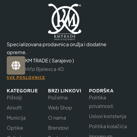
Specializovana prodavnica oružja i dodatne
opreme.
KM TRADE ( Sarajevo )
Hifzi Bjelevca 40
SVE POSLOVNICE
KATEGORIJE
BRZI LINKOVI
PODRŠKA
Pištolji
Početna
Politika
privatnosti
Airsoft
Web Shop
Uslovi koristenja
Municija
O nama
Politika kolačića
Optike
Brendovi
Impresum