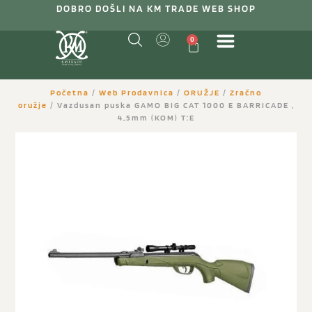
DOBRO DOŠLI NA KM TRADE WEB SHOP
0
Početna
/
Web Prodavnica
/
ORUŽJE
/
Zračno
oružje
/ Vazdusan puska GAMO BIG CAT 1000 E BARRICADE ,
4,5mm (KOM) T:E