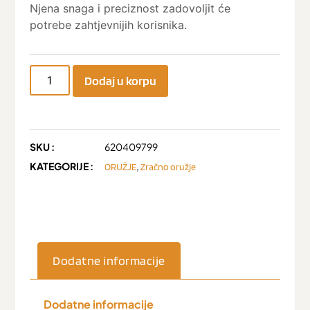
Njena snaga i preciznost zadovoljit će
potrebe zahtjevnijih korisnika.
Dodaj u korpu
SKU :
620409799
KATEGORIJE :
,
ORUŽJE
Zračno oružje
Dodatne informacije
Dodatne informacije