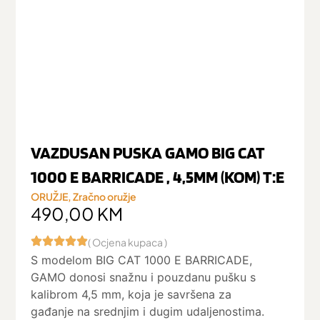
VAZDUSAN PUSKA GAMO BIG CAT
1000 E BARRICADE , 4,5MM (KOM) T:E
ORUŽJE
,
Zračno oružje
490,00
KM
( Ocjena kupaca )
S modelom BIG CAT 1000 E BARRICADE,
GAMO donosi snažnu i pouzdanu pušku s
kalibrom 4,5 mm, koja je savršena za
gađanje na srednjim i dugim udaljenostima.