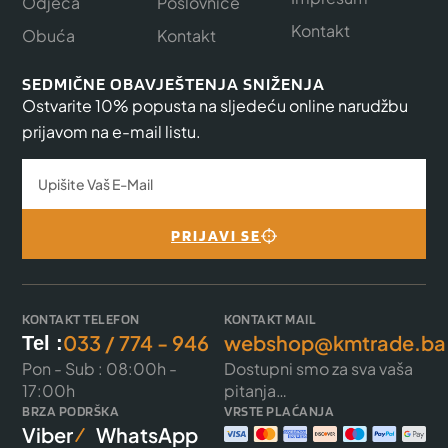
Odjeća
Poslovnice
Kontakt
Obuća
Kontakt
SEDMIČNE OBAVJEŠTENJA SNIŽENJA
Ostvarite 10% popusta na sljedeću online narudžbu
prijavom na e-mail listu.
PRIJAVI SE
KONTAKT TELEFON
KONTAKT MAIL
033 / 774 - 946
webshop@kmtrade.ba
Tel :
Pon - Sub : 08:00h -
Dostupni smo za sva vaša
17:00h
pitanja…
BRZA PODRŠKA
VRSTE PLAĆANJA
Viber
WhatsApp