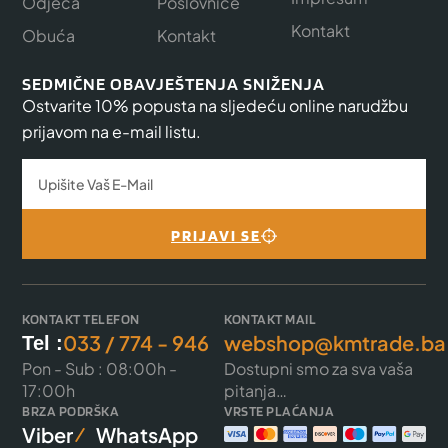
Odjeća
Poslovnice
Kontakt
Obuća
Kontakt
SEDMIČNE OBAVJEŠTENJA SNIŽENJA
Ostvarite 10% popusta na sljedeću online narudžbu
prijavom na e-mail listu.
PRIJAVI SE
KONTAKT TELEFON
KONTAKT MAIL
033 / 774 - 946
webshop@kmtrade.ba
Tel :
Pon - Sub : 08:00h -
Dostupni smo za sva vaša
17:00h
pitanja…
BRZA PODRŠKA
VRSTE PLAĆANJA
Viber
WhatsApp