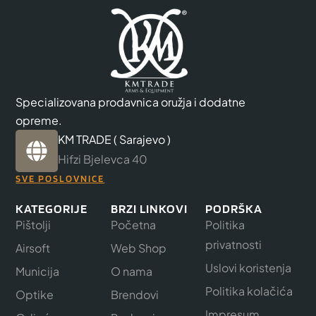
Specializovana prodavnica oružja i dodatne
opreme.
KM TRADE ( Sarajevo )
Hifzi Bjelevca 40
SVE POSLOVNICE
KATEGORIJE
BRZI LINKOVI
PODRŠKA
Pištolji
Početna
Politika
privatnosti
Airsoft
Web Shop
Uslovi koristenja
Municija
O nama
Politika kolačića
Optike
Brendovi
Impresum