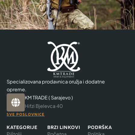
Specializovana prodavnica oružja i dodatne
opreme.
KM TRADE ( Sarajevo )
Hifzi Bjelevca 40
SVE POSLOVNICE
KATEGORIJE
BRZI LINKOVI
PODRŠKA
Pištolji
Početna
Politika