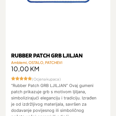
RUBBER PATCH GRB LJILJAN
Amblemi
,
OSTALO
,
PATCHEVI
10,00
KM
( Ocjena kupaca )
“Rubber Patch GRB LJILJAN” Ovaj gumeni
patch prikazuje grb s motivom ljiljana,
simbolizirajući eleganciju i tradiciju. Izrađen
je od izdržljivog materijala, savršen za
dodavanje povijesnog ili simboličnog