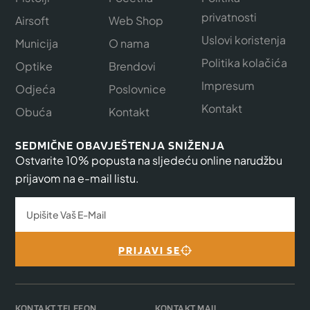
privatnosti
Airsoft
Web Shop
Uslovi koristenja
Municija
O nama
Politika kolačića
Optike
Brendovi
Impresum
Odjeća
Poslovnice
Kontakt
Obuća
Kontakt
SEDMIČNE OBAVJEŠTENJA SNIŽENJA
Ostvarite 10% popusta na sljedeću online narudžbu
prijavom na e-mail listu.
PRIJAVI SE
KONTAKT TELEFON
KONTAKT MAIL