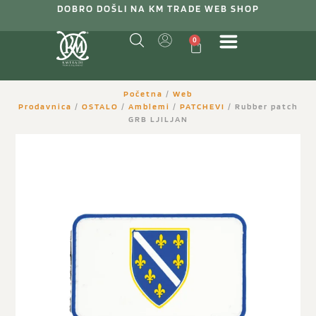
DOBRO DOŠLI NA KM TRADE WEB SHOP
0
Početna
/
Web
Prodavnica
/
OSTALO
/
Amblemi
/
PATCHEVI
/ Rubber patch
GRB LJILJAN