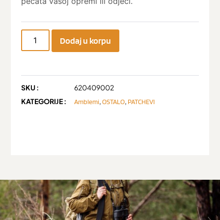
pečata vašoj opremi ili odjeći.
Dodaj u korpu
SKU :
620409002
KATEGORIJE :
,
,
Amblemi
OSTALO
PATCHEVI