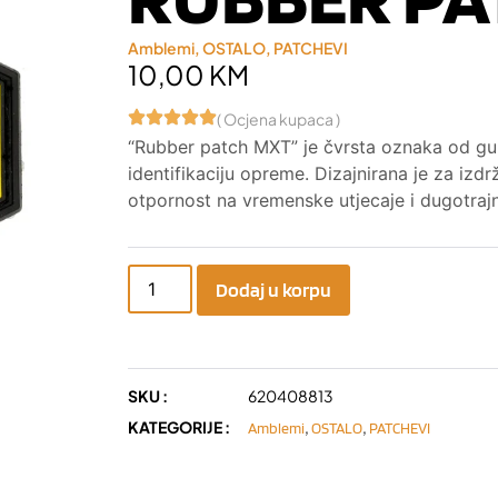
Amblemi
,
OSTALO
,
PATCHEVI
10,00
KM
( Ocjena kupaca )
“Rubber patch MXT” je čvrsta oznaka od gum
identifikaciju opreme. Dizajnirana je za izdrž
otpornost na vremenske utjecaje i dugotraj
Dodaj u korpu
SKU :
620408813
KATEGORIJE :
,
,
Amblemi
OSTALO
PATCHEVI