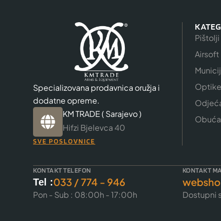
KATEG
Pištolji
Airsoft
Munici
Optik
Specializovana prodavnica oružja i
dodatne opreme.
Odjeć
KM TRADE ( Sarajevo )
Obuća
Hifzi Bjelevca 40
SVE POSLOVNICE
KONTAKT TELEFON
KONTAKT MA
033 / 774 - 946
websho
Tel :
Pon - Sub : 08:00h - 17:00h
Dostupni s