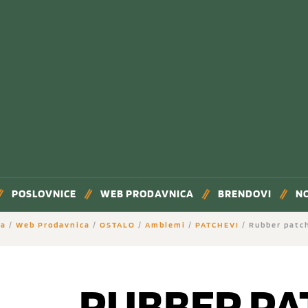
POSLOVNICE
WEB PRODAVNICA
BRENDOVI
N
na
/
Web Prodavnica
/
OSTALO
/
Amblemi
/
PATCHEVI
/ Rubber patc
RUBBER PA