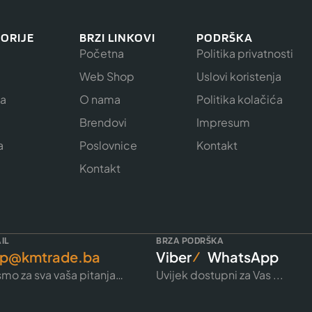
ORIJE
BRZI LINKOVI
PODRŠKA
Početna
Politika privatnosti
Web Shop
Uslovi koristenja
ja
O nama
Politika kolačića
e
Brendovi
Impresum
a
Poslovnice
Kontakt
Kontakt
IL
BRZA PODRŠKA
p@kmtrade.ba
Viber
WhatsApp
mo za sva vaša pitanja…
Uvijek dostupni za Vas ...