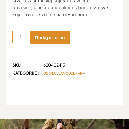
stvara zaštitni sloj koji štiti različite
površine, čineći ga idealnim izborom za sve
koji provode vreme na otvorenom.
Dodaj u korpu
SKU :
620402413
KATEGORIJE :
,
OSTALO
SAMOODBRANA