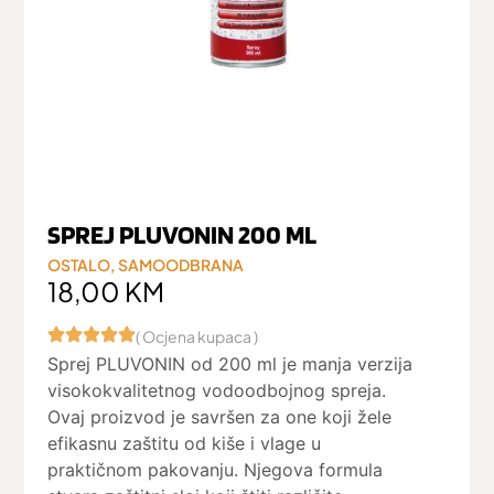
SPREJ PLUVONIN 200 ML
OSTALO
,
SAMOODBRANA
18,00
KM
( Ocjena kupaca )
Sprej PLUVONIN od 200 ml je manja verzija
visokokvalitetnog vodoodbojnog spreja.
Ovaj proizvod je savršen za one koji žele
efikasnu zaštitu od kiše i vlage u
praktičnom pakovanju. Njegova formula