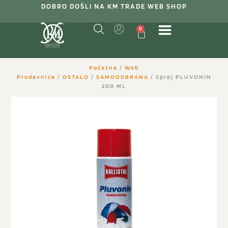
DOBRO DOŠLI NA KM TRADE WEB SHOP
0
Početna
/
Web
Prodavnica
/
OSTALO
/
SAMOODBRANA
/ Sprej PLUVONIN
200 ML