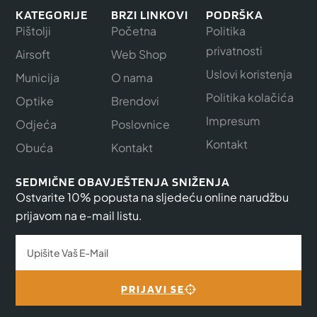
KATEGORIJE
BRZI LINKOVI
PODRŠKA
Pištolji
Početna
Politika
privatnosti
Airsoft
Web Shop
Uslovi koristenja
Municija
O nama
Politika kolačića
Optike
Brendovi
Impresum
Odjeća
Poslovnice
Kontakt
Obuća
Kontakt
SEDMIČNE OBAVJEŠTENJA SNIŽENJA
Ostvarite 10% popusta na sljedeću online narudžbu
prijavom na e-mail listu.
PRIJAVI SE