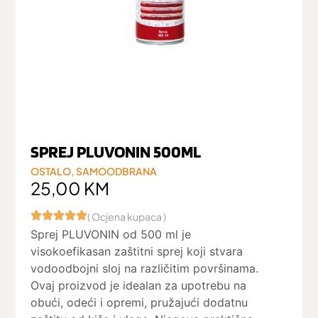
SPREJ PLUVONIN 500ML
OSTALO
,
SAMOODBRANA
25,00
KM
( Ocjena kupaca )
Sprej PLUVONIN od 500 ml je
visokoefikasan zaštitni sprej koji stvara
vodoodbojni sloj na različitim površinama.
Ovaj proizvod je idealan za upotrebu na
obući, odeći i opremi, pružajući dodatnu