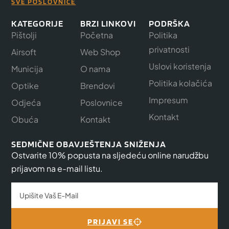
SVE POSLOVNICE
KATEGORIJE
BRZI LINKOVI
PODRŠKA
Pištolji
Početna
Politika
privatnosti
Airsoft
Web Shop
Uslovi koristenja
Municija
O nama
Politika kolačića
Optike
Brendovi
Impresum
Odjeća
Poslovnice
Kontakt
Obuća
Kontakt
SEDMIČNE OBAVJEŠTENJA SNIŽENJA
Ostvarite 10% popusta na sljedeću online narudžbu
prijavom na e-mail listu.
PRIJAVI SE