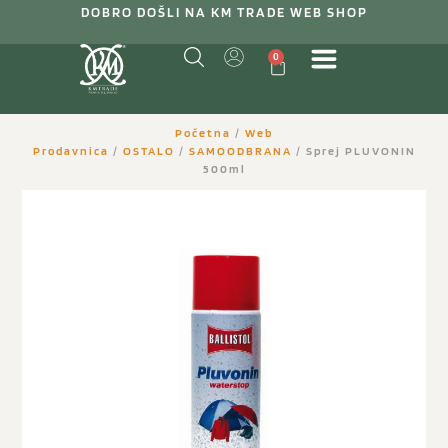
DOBRO DOŠLI NA KM TRADE WEB SHOP
0
Početna
/
Web
Prodavnica
/
OSTALO
/
SAMOODBRANA
/ Sprej PLUVONIN
500ml