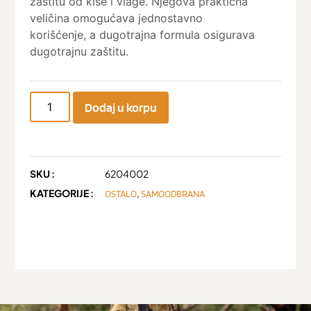
zaštitu od kiše i vlage. Njegova praktična
veličina omogućava jednostavno
korišćenje, a dugotrajna formula osigurava
dugotrajnu zaštitu.
Dodaj u korpu
SKU :
6204002
KATEGORIJE :
,
OSTALO
SAMOODBRANA