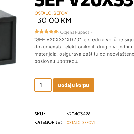
OSTALO
,
SEFOVI
130,00
KM
( Ocjena kupaca )
“SEF V20XŠ31XD20” je srednje veličine sigu
dokumenata, elektronike ili drugih vrijednih 
materijala, osigurava zaštitu od neovlašten
poslovnu upotrebu.
Dodaj u korpu
SKU :
620403428
KATEGORIJE :
,
OSTALO
SEFOVI