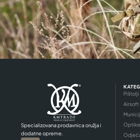
KATEG
Pištolji
Airsoft
Munici
Optik
Specializovana prodavnica oružja i
dodatne opreme.
Odjeć