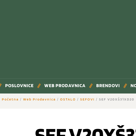
POSLOVNICE
WEB PRODAVNICA
BRENDOVI
N
Početna
/
Web Prodavnica
/
OSTALO
/
SEFOVI
/ SEF V20XŠ31XD20
SEF V20XŠ