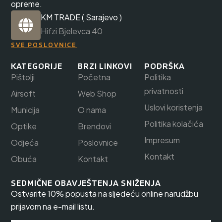
opreme.
KM TRADE ( Sarajevo )
Hifzi Bjelevca 40
SVE POSLOVNICE
KATEGORIJE
BRZI LINKOVI
PODRŠKA
Pištolji
Početna
Politika
privatnosti
Airsoft
Web Shop
Uslovi koristenja
Municija
O nama
Politika kolačića
Optike
Brendovi
Impresum
Odjeća
Poslovnice
Kontakt
Obuća
Kontakt
SEDMIČNE OBAVJEŠTENJA SNIŽENJA
Ostvarite 10% popusta na sljedeću online narudžbu
prijavom na e-mail listu.