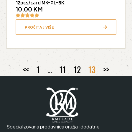
12pcs/card MK-PL-BK
10,00
KM
PROČITAJ VIŠE
<<
1
…
11
12
13
>>
Specializovana prodavnica oružja i dodatne