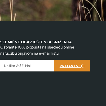
SEDMIČNE OBAVJEŠTENJA SNIŽENJA
Ostvarite 10% popusta na sljedeću online
narudžbu prijavom na e-mail listu.
PRIJAVI SE