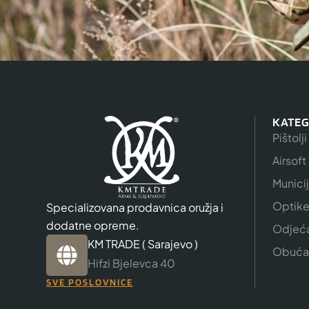
KATEG
Pištolji
Airsoft
Munici
Optik
Specializovana prodavnica oružja i
dodatne opreme.
Odjeć
KM TRADE ( Sarajevo )
Obuća
Hifzi Bjelevca 40
SVE POSLOVNICE