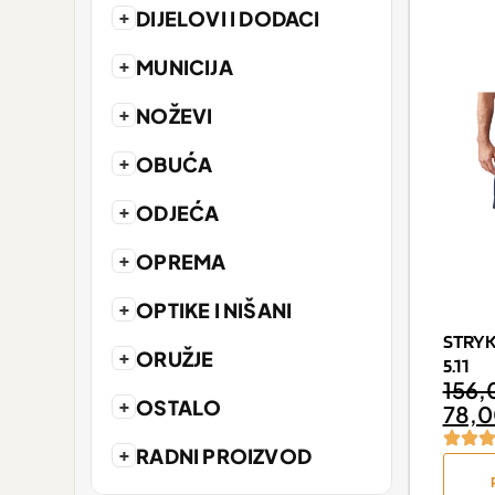
+
DIJELOVI I DODACI
+
MUNICIJA
+
NOŽEVI
+
OBUĆA
+
ODJEĆA
+
OPREMA
+
OPTIKE I NIŠANI
STRYK
+
ORUŽJE
5.11
156,
+
OSTALO
78,
+
RADNI PROIZVOD