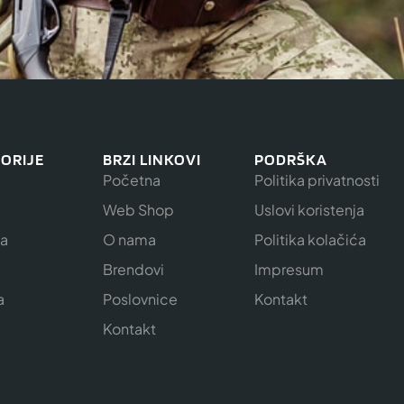
ORIJE
BRZI LINKOVI
PODRŠKA
Početna
Politika privatnosti
Web Shop
Uslovi koristenja
ja
O nama
Politika kolačića
e
Brendovi
Impresum
a
Poslovnice
Kontakt
Kontakt