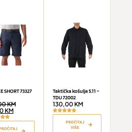
E SHORT 73327
Taktička košulja 5.11 –
TDU 72002
00
KM
130,00
KM
00
KM
PROČITAJ
VIŠE
PROČITAJ