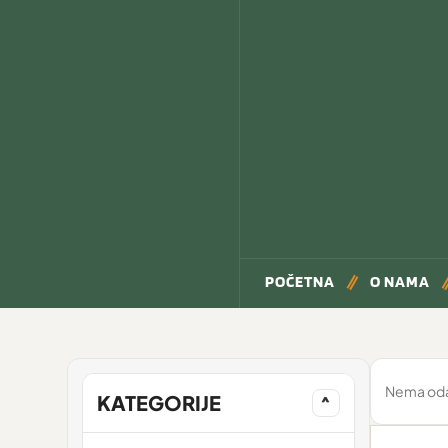
POČETNA
O NAMA
Nema odab
KATEGORIJE
^