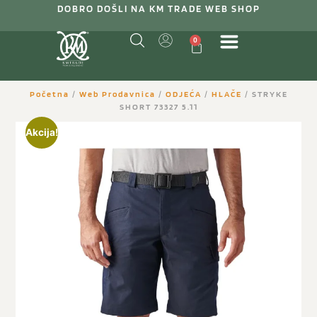
DOBRO DOŠLI NA KM TRADE WEB SHOP
0
Početna
/
Web Prodavnica
/
ODJEĆA
/
HLAČE
/ STRYKE
SHORT 73327 5.11
Akcija!