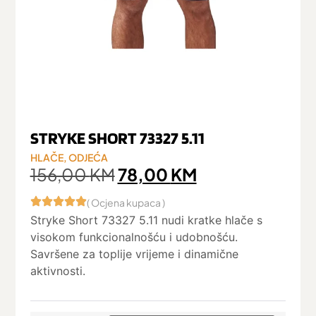
STRYKE SHORT 73327 5.11
HLAČE
,
ODJEĆA
156,00
KM
78,00
KM
( Ocjena kupaca )
Stryke Short 73327 5.11 nudi kratke hlače s
visokom funkcionalnošću i udobnošću.
Savršene za toplije vrijeme i dinamične
aktivnosti.