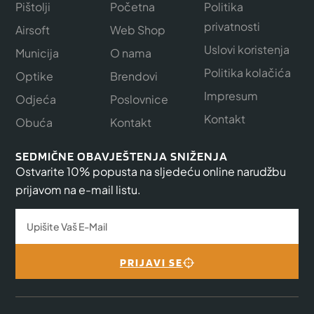
Pištolji
Početna
Politika
privatnosti
Airsoft
Web Shop
Uslovi koristenja
Municija
O nama
Politika kolačića
Optike
Brendovi
Impresum
Odjeća
Poslovnice
Kontakt
Obuća
Kontakt
SEDMIČNE OBAVJEŠTENJA SNIŽENJA
Ostvarite 10% popusta na sljedeću online narudžbu
prijavom na e-mail listu.
PRIJAVI SE