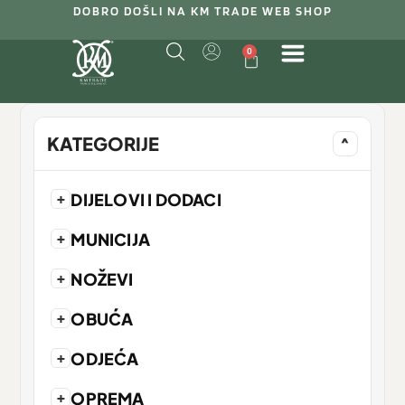
DOBRO DOŠLI NA KM TRADE WEB SHOP
0
KATEGORIJE
^
+
DIJELOVI I DODACI
+
MUNICIJA
+
NOŽEVI
+
OBUĆA
+
ODJEĆA
+
OPREMA