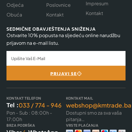
Impresum
Odjeća
Poslovnice
Kontakt
Obuća
Kontakt
SEDMIČNE OBAVJEŠTENJA SNIŽENJA
Ostvarite 10% popusta na sljedeću online narudžbu
prijavom na e-mail listu.
PRIJAVI SE
KONTAKT TELEFON
KONTAKT MAIL
033 / 774 - 946
webshop@kmtrade.ba
Tel :
Pon - Sub : 08:00h -
Dostupni smo za sva vaša
17:00h
pitanja…
BRZA PODRŠKA
VRSTE PLAĆANJA