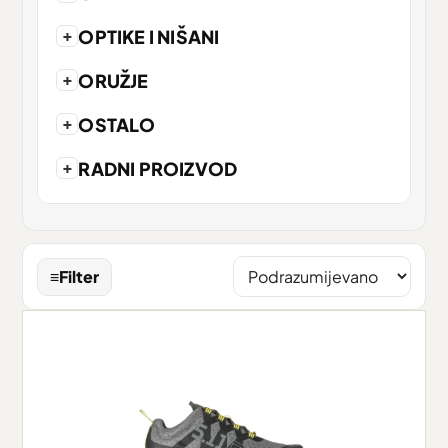
+
OPTIKE I NIŠANI
+
ORUŽJE
+
OSTALO
+
RADNI PROIZVOD
≡
Filter