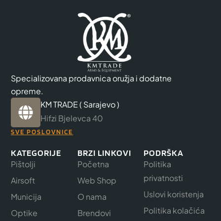
Specializovana prodavnica oružja i dodatne
opreme.
KM TRADE ( Sarajevo )
Hifzi Bjelevca 40
SVE POSLOVNICE
KATEGORIJE
BRZI LINKOVI
PODRŠKA
Pištolji
Početna
Politika
privatnosti
Airsoft
Web Shop
Uslovi koristenja
Municija
O nama
Politika kolačića
Optike
Brendovi