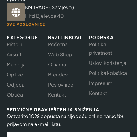
KM TRADE ( Sarajevo )
Hifzi Bjelevca 40
SVE POSLOVNICE
KATEGORIJE
BRZI LINKOVI
PODRŠKA
Pištolji
Početna
Politika
privatnosti
Airsoft
Web Shop
Uslovi koristenja
Municija
O nama
Politika kolačića
Optike
Brendovi
Impresum
Odjeća
Poslovnice
Kontakt
Obuća
Kontakt
SEDMIČNE OBAVJEŠTENJA SNIŽENJA
Ostvarite 10% popusta na sljedeću online narudžbu
prijavom na e-mail listu.