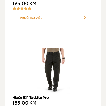
195,00
KM
PROČITAJ VIŠE
Hlače 5.11 TacLite Pro
155,00
KM