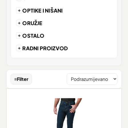
+
OPTIKE I NIŠANI
+
ORUŽJE
+
OSTALO
+
RADNI PROIZVOD
≡
Filter