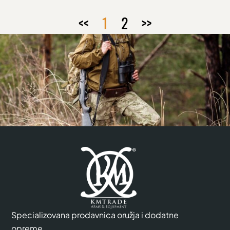
<<
1
2
>>
Specializovana prodavnica oružja i dodatne
opreme.