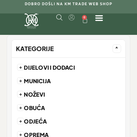
DOBRO DOŠLI NA KM TRADE WEB SHOP
0
KATEGORIJE
^
+
DIJELOVI I DODACI
+
MUNICIJA
+
NOŽEVI
+
OBUĆA
+
ODJEĆA
+
OPREMA