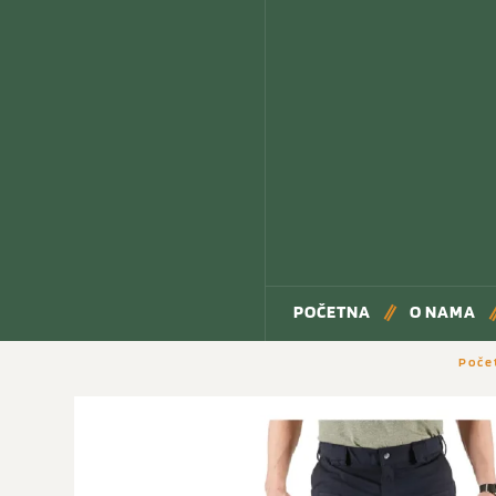
POČETNA
O NAMA
Poče