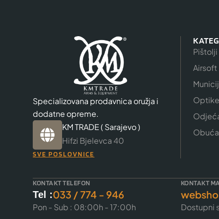
KATEG
Pištolji
Airsoft
Munici
Optik
Specializovana prodavnica oružja i
dodatne opreme.
Odjeć
KM TRADE ( Sarajevo )
Obuća
Hifzi Bjelevca 40
SVE POSLOVNICE
KONTAKT TELEFON
KONTAKT MA
033 / 774 - 946
websho
Tel :
Pon - Sub : 08:00h - 17:00h
Dostupni s