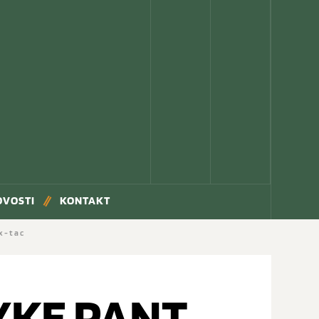
OVOSTI
KONTAKT
x-tac
YKE PANT