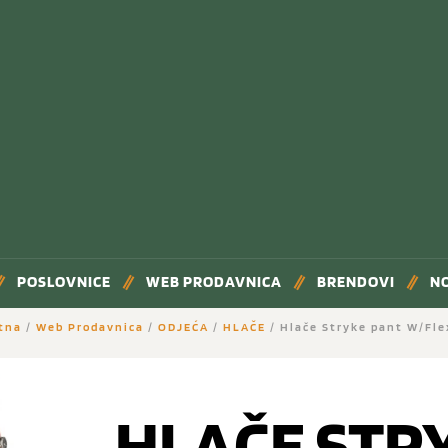
POSLOVNICE
WEB PRODAVNICA
BRENDOVI
N
tna
/
Web Prodavnica
/
ODJEĆA
/
HLAČE
/ Hlače Stryke pant W/Fle
HLAČE STR