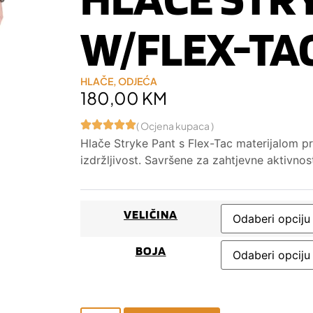
W/FLEX-TA
HLAČE
,
ODJEĆA
180,00
KM
( Ocjena kupaca )
Hlače Stryke Pant s Flex-Tac materijalom pru
izdržljivost. Savršene za zahtjevne aktivnos
VELIČINA
BOJA