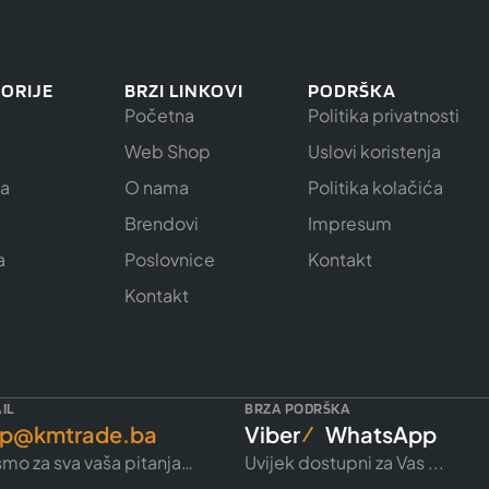
ORIJE
BRZI LINKOVI
PODRŠKA
Početna
Politika privatnosti
Web Shop
Uslovi koristenja
ja
O nama
Politika kolačića
e
Brendovi
Impresum
a
Poslovnice
Kontakt
Kontakt
IL
BRZA PODRŠKA
p@kmtrade.ba
Viber
WhatsApp
mo za sva vaša pitanja…
Uvijek dostupni za Vas ...