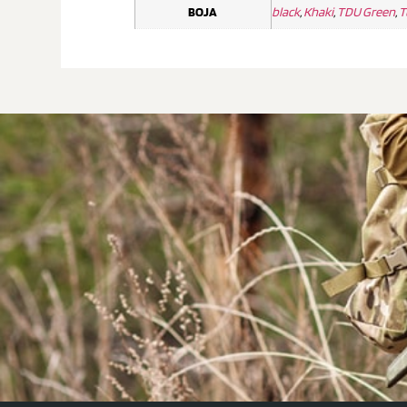
BOJA
black
,
Khaki
,
TDU Green
,
T