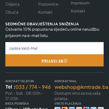
Impresum
Odjeća
Poslovnice
Kontakt
Obuća
Kontakt
SEDMIČNE OBAVJEŠTENJA SNIŽENJA
Ostvarite 10% popusta na sljedeću online narudžbu
prijavom na e-mail listu.
PRIJAVI SE
KONTAKT TELEFON
KONTAKT MAIL
033 / 774 - 946
webshop@kmtrade.ba
Tel :
Pon - Sub : 08:00h -
Dostupni smo za sva vaša
17:00h
pitanja…
BRZA PODRŠKA
VRSTE PLAĆANJA