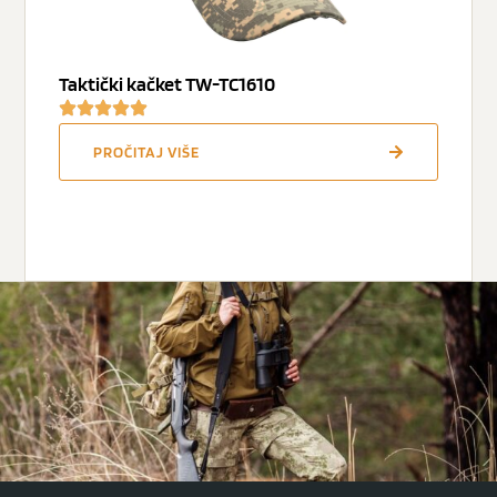
Taktički kačket TW-TC1610
PROČITAJ VIŠE