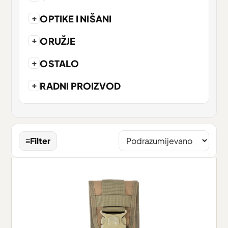
+
OPTIKE I NIŠANI
+
ORUŽJE
+
OSTALO
+
RADNI PROIZVOD
≡
Filter