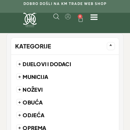
DOBRO DOŠLI NA KM TRADE WEB SHOP
0
KATEGORIJE
^
+
DIJELOVI I DODACI
+
MUNICIJA
+
NOŽEVI
+
OBUĆA
+
ODJEĆA
+
OPREMA