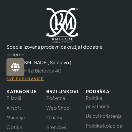
Specializovana prodavnica oružja i dodatne
opreme.
KM TRADE ( Sarajevo )
Hifzi Bjelevca 40
SVE POSLOVNICE
KATEGORIJE
BRZI LINKOVI
PODRŠKA
Pištolji
Početna
Politika
privatnosti
Airsoft
Web Shop
Uslovi koristenja
Municija
O nama
Politika kolačića
Optike
Brendovi