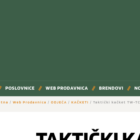
POSLOVNICE
WEB PRODAVNICA
BRENDOVI
N
etna
/
Web Prodavnica
/
ODJEĆA
/
KAČKETI
/ Taktički kačket TW-T
TAKTIČKI 