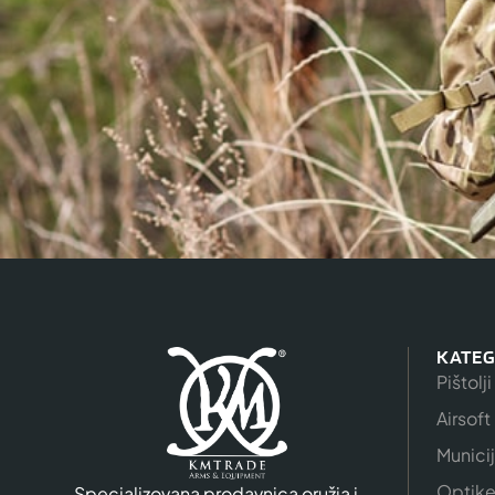
KATEG
Pištolji
Airsoft
Munici
Optik
Specializovana prodavnica oružja i