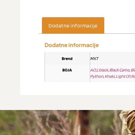
Dodatne informacije
Dodatne informacije
Brend
MXT
BOJA
ACU
,
black
,
Black Camo
,
Bl
Python
,
Khaki
,
Light CP
,
Ru