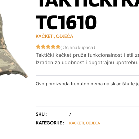
TC1610
KAČKETI
,
ODJEĆA
( Ocjena kupaca )
Taktički kačket pruža funkcionalnost i stil 
Izrađen za udobnost i dugotrajnu upotrebu.
Ovog proizvoda trenutno nema na skladištu te 
SKU :
/
KATEGORIJE :
,
KAČKETI
ODJEĆA