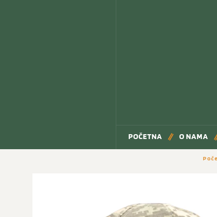
POČETNA
O NAMA
Poč