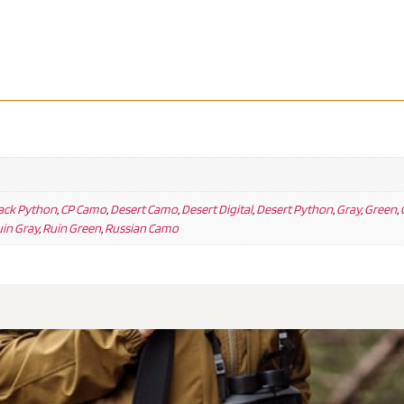
ack Python
,
CP Camo
,
Desert Camo
,
Desert Digital
,
Desert Python
,
Gray
,
Green
,
in Gray
,
Ruin Green
,
Russian Camo