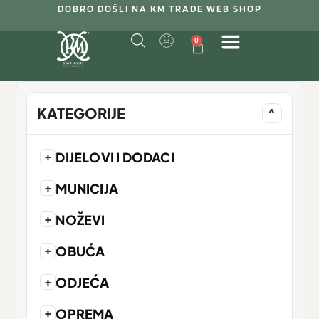
DOBRO DOŠLI NA KM TRADE WEB SHOP
0
KATEGORIJE
^
+
DIJELOVI I DODACI
+
MUNICIJA
+
NOŽEVI
+
OBUĆA
+
ODJEĆA
+
OPREMA