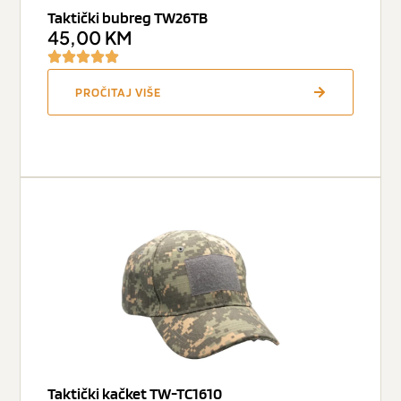
Taktički bubreg TW26TB
45,00
KM
PROČITAJ VIŠE
Taktički kačket TW-TC1610