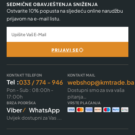
SEDMIČNE OBAVJEŠTENJA SNIŽENJA
Ostvarite 10% popusta na sljedeću online narudžbu
prijavom na e-mail listu.
PRIJAVI SE
KONTAKT TELEFON
KONTAKT MAIL
033 / 774 - 946
webshop@kmtrade.ba
Tel :
Pon - Sub : 08:00h -
Dostupni smo za sva vaša
17:00h
pitanja…
BRZA PODRŠKA
VRSTE PLAĆANJA
Viber
WhatsApp
Uvijek dostupni za Vas ...