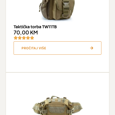
Taktička torba TW11TB
70,00
KM
PROČITAJ VIŠE