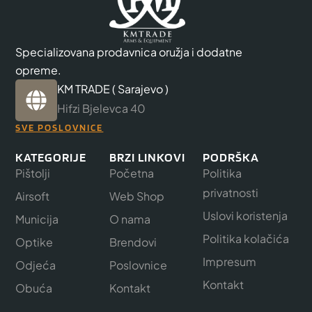
Specializovana prodavnica oružja i dodatne
opreme.
KM TRADE ( Sarajevo )
Hifzi Bjelevca 40
SVE POSLOVNICE
KATEGORIJE
BRZI LINKOVI
PODRŠKA
Pištolji
Početna
Politika
privatnosti
Airsoft
Web Shop
Uslovi koristenja
Municija
O nama
Politika kolačića
Optike
Brendovi
Impresum
Odjeća
Poslovnice
Kontakt
Obuća
Kontakt