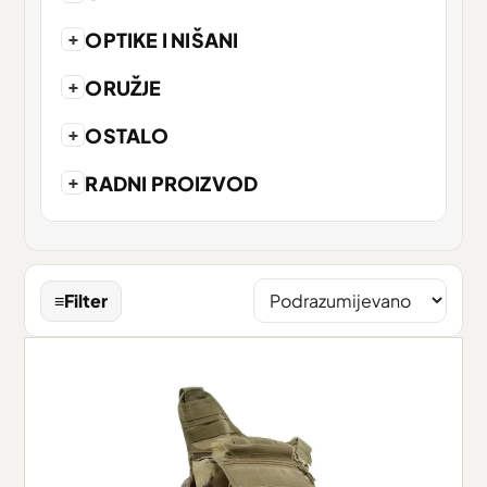
+
OPTIKE I NIŠANI
+
ORUŽJE
+
OSTALO
+
RADNI PROIZVOD
≡
Filter