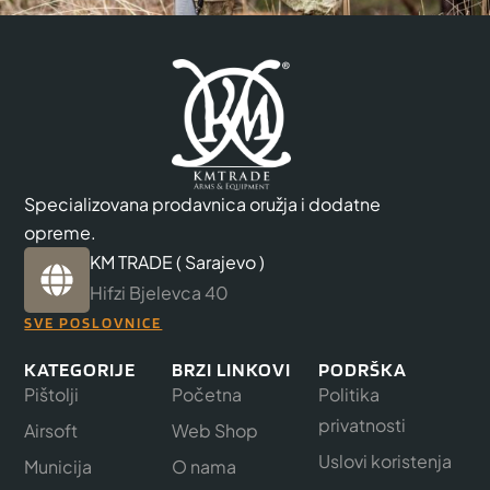
Specializovana prodavnica oružja i dodatne
opreme.
KM TRADE ( Sarajevo )
Hifzi Bjelevca 40
SVE POSLOVNICE
KATEGORIJE
BRZI LINKOVI
PODRŠKA
Pištolji
Početna
Politika
privatnosti
Airsoft
Web Shop
Uslovi koristenja
Municija
O nama