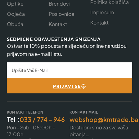
Politika kolačića
Optike
Brendovi
Impresum
Odjeća
Poslovnice
Kontakt
Obuća
Kontakt
SEDMIČNE OBAVJEŠTENJA SNIŽENJA
Ostvarite 10% popusta na sljedeću online narudžbu
prijavom na e-mail listu.
PRIJAVI SE
KONTAKT TELEFON
KONTAKT MAIL
033 / 774 - 946
webshop@kmtrade.ba
Tel :
Pon - Sub : 08:00h -
Dostupni smo za sva vaša
17:00h
pitanja…