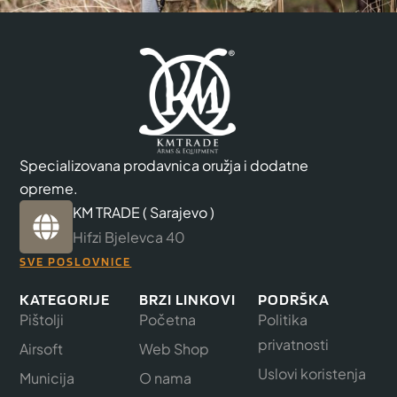
Specializovana prodavnica oružja i dodatne
opreme.
KM TRADE ( Sarajevo )
Hifzi Bjelevca 40
SVE POSLOVNICE
KATEGORIJE
BRZI LINKOVI
PODRŠKA
Pištolji
Početna
Politika
privatnosti
Airsoft
Web Shop
Uslovi koristenja
Municija
O nama