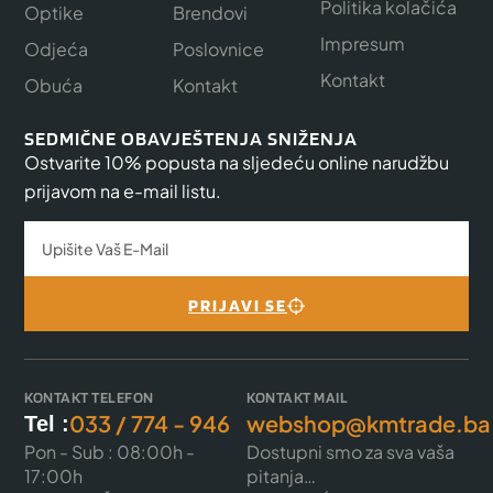
Politika kolačića
Optike
Brendovi
Impresum
Odjeća
Poslovnice
Kontakt
Obuća
Kontakt
SEDMIČNE OBAVJEŠTENJA SNIŽENJA
Ostvarite 10% popusta na sljedeću online narudžbu
prijavom na e-mail listu.
PRIJAVI SE
KONTAKT TELEFON
KONTAKT MAIL
033 / 774 - 946
webshop@kmtrade.ba
Tel :
Pon - Sub : 08:00h -
Dostupni smo za sva vaša
17:00h
pitanja…