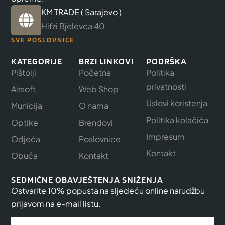
KM TRADE ( Sarajevo )
Hifzi Bjelevca 40
SVE POSLOVNICE
KATEGORIJE
BRZI LINKOVI
PODRŠKA
Pištolji
Početna
Politika
privatnosti
Airsoft
Web Shop
Uslovi koristenja
Municija
O nama
Politika kolačića
Optike
Brendovi
Impresum
Odjeća
Poslovnice
Kontakt
Obuća
Kontakt
SEDMIČNE OBAVJEŠTENJA SNIŽENJA
Ostvarite 10% popusta na sljedeću online narudžbu
prijavom na e-mail listu.