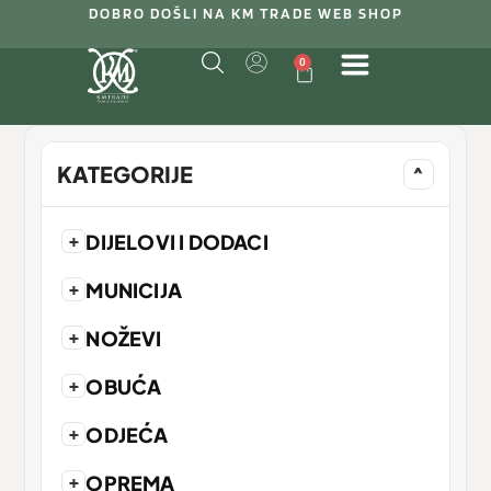
DOBRO DOŠLI NA KM TRADE WEB SHOP
0
KATEGORIJE
^
+
DIJELOVI I DODACI
+
MUNICIJA
+
NOŽEVI
+
OBUĆA
+
ODJEĆA
+
OPREMA