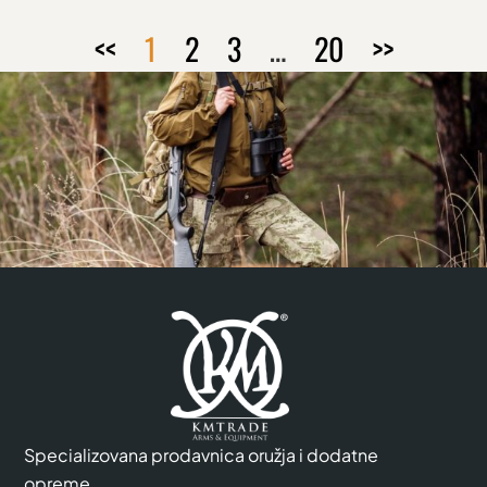
<<
1
2
3
…
20
>>
Specializovana prodavnica oružja i dodatne
opreme.