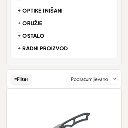
+
OPTIKE I NIŠANI
+
ORUŽJE
+
OSTALO
+
RADNI PROIZVOD
≡
Filter