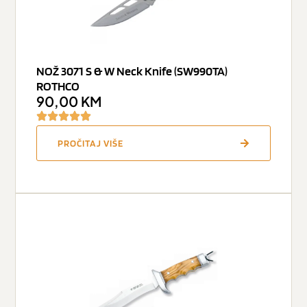
NOŽ 3071 S & W Neck Knife (SW990TA)
ROTHCO
90,00
KM
PROČITAJ VIŠE