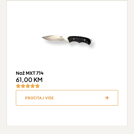
Nož MXT 714
61,00
KM
PROČITAJ VIŠE