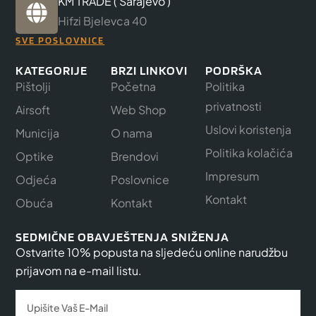
KM TRADE ( Sarajevo )
Hifzi Bjelevca 40
SVE POSLOVNICE
KATEGORIJE
BRZI LINKOVI
PODRŠKA
Pištolji
Početna
Politika
privatnosti
Airsoft
Web Shop
Uslovi koristenja
Municija
O nama
Politika kolačića
Optike
Brendovi
Impresum
Odjeća
Poslovnice
Kontakt
Obuća
Kontakt
SEDMIČNE OBAVJEŠTENJA SNIŽENJA
Ostvarite 10% popusta na sljedeću online narudžbu
prijavom na e-mail listu.