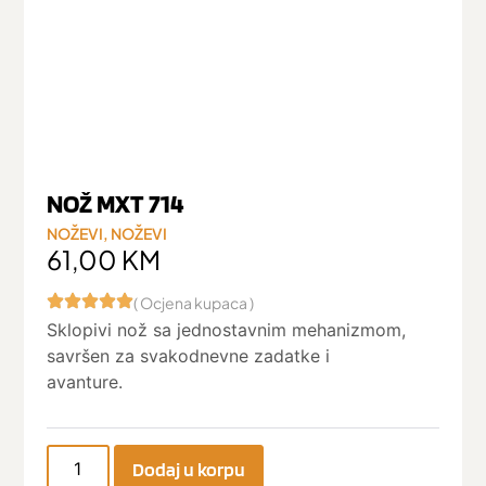
NOŽ MXT 714
NOŽEVI
,
NOŽEVI
61,00
KM
( Ocjena kupaca )
Sklopivi nož sa jednostavnim mehanizmom,
savršen za svakodnevne zadatke i
avanture.
Dodaj u korpu