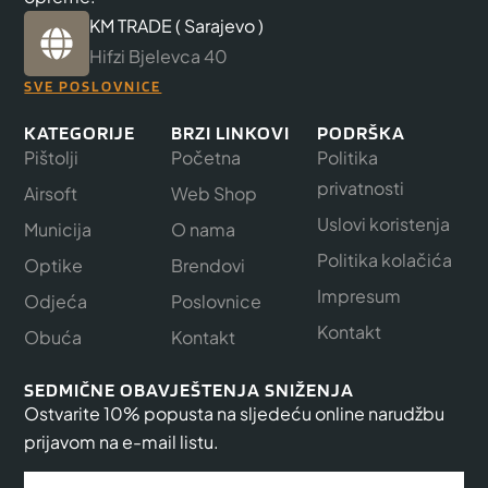
KM TRADE ( Sarajevo )
Hifzi Bjelevca 40
SVE POSLOVNICE
KATEGORIJE
BRZI LINKOVI
PODRŠKA
Pištolji
Početna
Politika
privatnosti
Airsoft
Web Shop
Uslovi koristenja
Municija
O nama
Politika kolačića
Optike
Brendovi
Impresum
Odjeća
Poslovnice
Kontakt
Obuća
Kontakt
SEDMIČNE OBAVJEŠTENJA SNIŽENJA
Ostvarite 10% popusta na sljedeću online narudžbu
prijavom na e-mail listu.