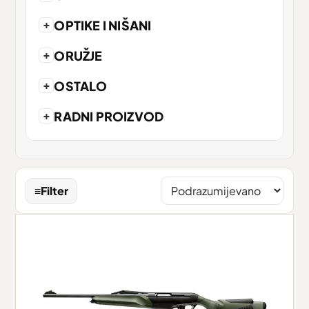
+
OPTIKE I NIŠANI
+
ORUŽJE
+
OSTALO
+
RADNI PROIZVOD
≡
Filter