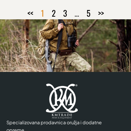
<<
1
2
3
…
5
>>
Specializovana prodavnica oružja i dodatne
opreme.