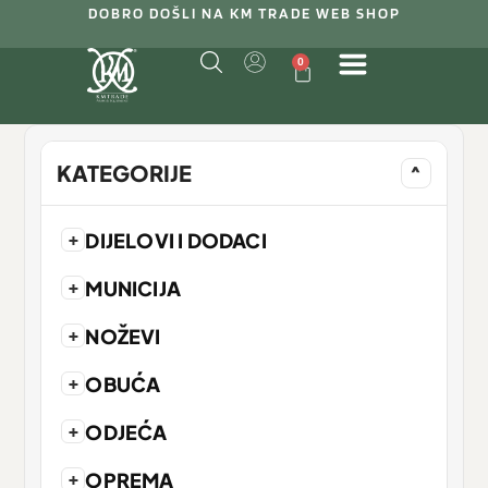
DOBRO DOŠLI NA KM TRADE WEB SHOP
0
KATEGORIJE
^
+
DIJELOVI I DODACI
+
MUNICIJA
+
NOŽEVI
+
OBUĆA
+
ODJEĆA
+
OPREMA