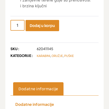
i zahtjevne terene gdje su prenosivost
i brzina ključni
Dodaj u korpu
SKU :
620411145
KATEGORIJE :
,
,
KARABINI
ORUŽJE
PUŠKE
Dodatne informacije
Dodatne informacije