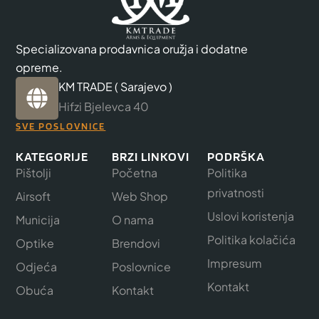
Specializovana prodavnica oružja i dodatne
opreme.
KM TRADE ( Sarajevo )
Hifzi Bjelevca 40
SVE POSLOVNICE
KATEGORIJE
BRZI LINKOVI
PODRŠKA
Pištolji
Početna
Politika
privatnosti
Airsoft
Web Shop
Uslovi koristenja
Municija
O nama
Politika kolačića
Optike
Brendovi
Impresum
Odjeća
Poslovnice
Kontakt
Obuća
Kontakt