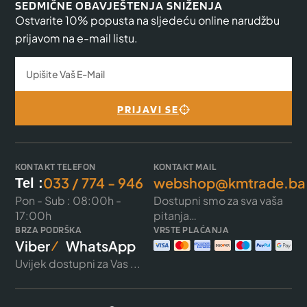
SEDMIČNE OBAVJEŠTENJA SNIŽENJA
Ostvarite 10% popusta na sljedeću online narudžbu
prijavom na e-mail listu.
PRIJAVI SE
KONTAKT TELEFON
KONTAKT MAIL
033 / 774 - 946
webshop@kmtrade.ba
Tel :
Pon - Sub : 08:00h -
Dostupni smo za sva vaša
17:00h
pitanja…
BRZA PODRŠKA
VRSTE PLAĆANJA
Viber
WhatsApp
Uvijek dostupni za Vas ...