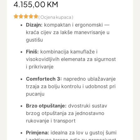
4.155,00
KM
( Ocjena kupaca )
Dizajn:
kompaktan i ergonomski —
kraća cijev za lakše manevrisanje u
gustišu
Finiš:
kombinacija kamuflaže i
visokovidljivih elemenata za sigurnost
i prikrivanje
Comfortech 3:
napredno ublažavanje
trzaja za bolju kontrolu i udobnost pri
pucanju
Brzo otpuštanje:
dvostruki sustav
brzog otpuštanja za jednostavno
rukovanje i transport
Primjena:
idealna za lov u gustoj šumi