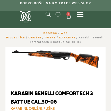
DOBRO DOŠLI NA KM TRADE WEB SHOP
0
Početna
/
Web
Prodavnica
/
ORUŽJE
/
PUŠKE
/
KARABINI
/ Karabin Benelli
Comfortech 3 Battue cal.30-06
KARABIN BENELLI COMFORTECH 3
BATTUE CAL.30-06
KARABINI
,
ORUŽJE
,
PUŠKE