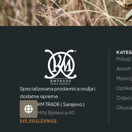
KATEG
Pištolji
Airsoft
Munici
Optik
Specializovana prodavnica oružja i
dodatne opreme.
Odjeć
KM TRADE ( Sarajevo )
Obuća
Hifzi Bjelevca 40
SVE POSLOVNICE