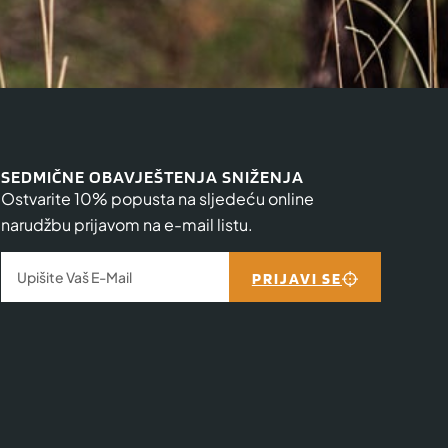
SEDMIČNE OBAVJEŠTENJA SNIŽENJA
Ostvarite 10% popusta na sljedeću online
narudžbu prijavom na e-mail listu.
PRIJAVI SE