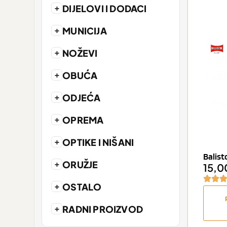
+
DIJELOVI I DODACI
+
MUNICIJA
+
NOŽEVI
+
OBUĆA
+
ODJEĆA
+
OPREMA
+
OPTIKE I NIŠANI
Balist
+
ORUŽJE
15,0
+
OSTALO
+
RADNI PROIZVOD