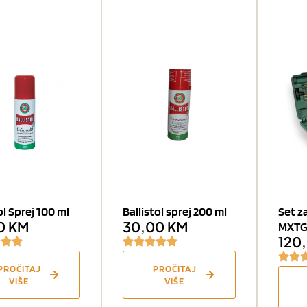
ol Sprej 100 ml
Ballistol sprej 200 ml
Set z
0
KM
30,00
KM
MXTG
120
PROČITAJ
PROČITAJ
VIŠE
VIŠE