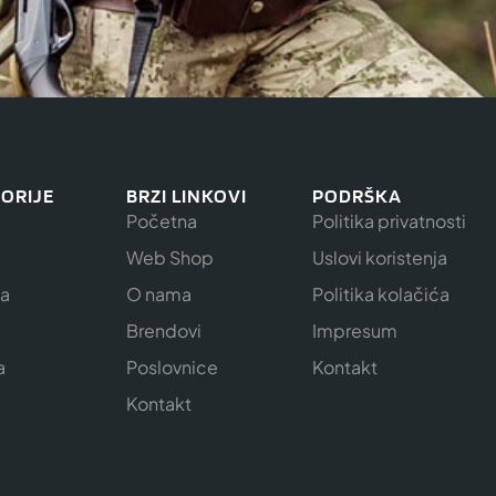
ORIJE
BRZI LINKOVI
PODRŠKA
Početna
Politika privatnosti
Web Shop
Uslovi koristenja
ja
O nama
Politika kolačića
e
Brendovi
Impresum
a
Poslovnice
Kontakt
Kontakt