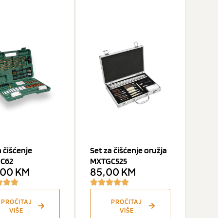
a čišćenje
Set za čišćenje oružja
C62
MXTGC525
,00
KM
85,00
KM
PROČITAJ
PROČITAJ
VIŠE
VIŠE