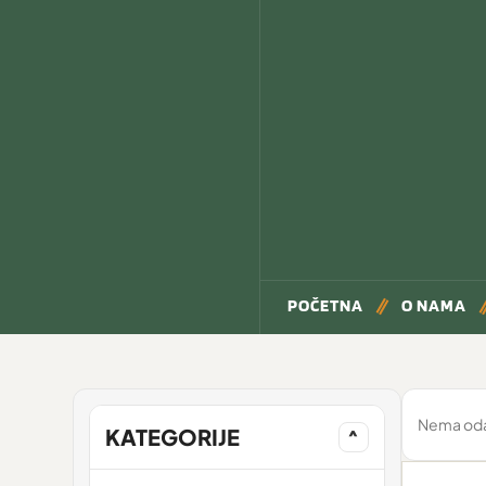
POČETNA
O NAMA
Nema odab
KATEGORIJE
^