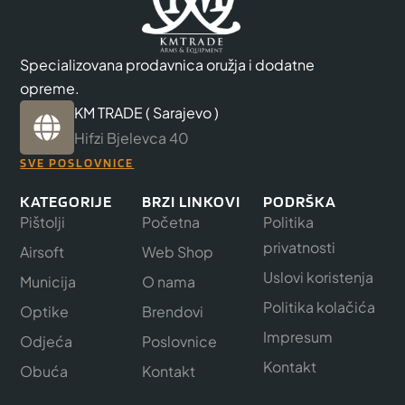
Specializovana prodavnica oružja i dodatne
opreme.
KM TRADE ( Sarajevo )
Hifzi Bjelevca 40
SVE POSLOVNICE
KATEGORIJE
BRZI LINKOVI
PODRŠKA
Pištolji
Početna
Politika
privatnosti
Airsoft
Web Shop
Uslovi koristenja
Municija
O nama
Politika kolačića
Optike
Brendovi
Impresum
Odjeća
Poslovnice
Kontakt
Obuća
Kontakt