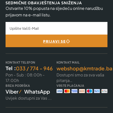
SEDMIČNE OBAVJEŠTENJA SNIŽENJA
Ostvarite 10% popusta na sljedeću online narudžbu
prijavom na e-mail listu.
PRIJAVI SE
KONTAKT TELEFON
KONTAKT MAIL
033 / 774 - 946
webshop@kmtrade.ba
Tel :
Pon - Sub : 08:00h -
Dostupni smo za sva vaša
17:00h
pitanja…
BRZA PODRŠKA
VRSTE PLAĆANJA
Viber
WhatsApp
Uvijek dostupni za Vas ...