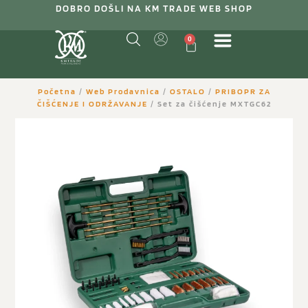
DOBRO DOŠLI NA KM TRADE WEB SHOP
0
Početna
/
Web Prodavnica
/
OSTALO
/
PRIBOPR ZA
ČIŠĆENJE I ODRŽAVANJE
/ Set za čišćenje MXTGC62