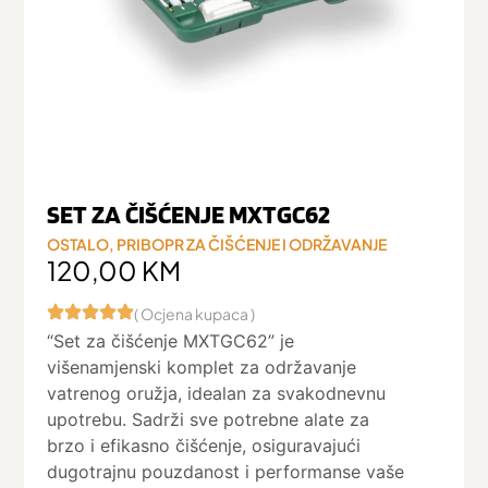
SET ZA ČIŠĆENJE MXTGC62
OSTALO
,
PRIBOPR ZA ČIŠĆENJE I ODRŽAVANJE
120,00
KM
( Ocjena kupaca )
“Set za čišćenje MXTGC62” je
višenamjenski komplet za održavanje
vatrenog oružja, idealan za svakodnevnu
upotrebu. Sadrži sve potrebne alate za
brzo i efikasno čišćenje, osiguravajući
dugotrajnu pouzdanost i performanse vaše