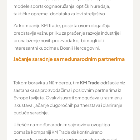
modele sportskog naoružanja, optičkih uređaja,
taktičke opreme i dodataka za lov i streljaštvo.
Za kompaniju KM Trade, posjeta ovom događaju
predstavlja važnu priliku za praćenje razvoja industrije i
pronalaženje novih proizvoda koji bi mogli biti
interesantni kupcima u Bosni i Hercegovini.
Jačanje saradnje sa međunarodnim partnerima
Tokom boravka u Nürnbergu, tim
KM Trade
održao je niz
sastanaka sa proizvođačima i poslovnim partnerima iz
Evrope i svijeta. Ovakvi susreti omogućavaju razmjenu
iskustava, jačanje dugoročnih partnerstava i planiranje
buduće saradnje.
Učešće na međunarodnim sajmovima ovog tipa
pomaže kompaniji KM Trade da kontinuirano
unapređuje svoju ponudu i osigura pristup najnovijoj