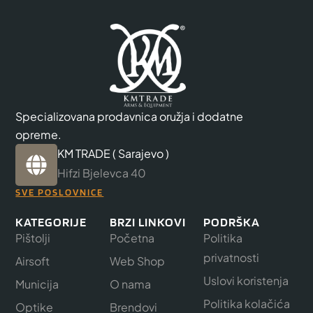
Specializovana prodavnica oružja i dodatne
opreme.
KM TRADE ( Sarajevo )
Hifzi Bjelevca 40
SVE POSLOVNICE
KATEGORIJE
BRZI LINKOVI
PODRŠKA
Pištolji
Početna
Politika
privatnosti
Airsoft
Web Shop
Uslovi koristenja
Municija
O nama
Politika kolačića
Optike
Brendovi