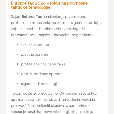
Enforce Tac 2026 – fokus na sigurnosne i
taktičke tehnologije
Sajam
Enforce Tac
namijenjen je prvenstveno
profesionalnim korisnicima iz oblasti sigurnosti, policije,
vojske i specijalnih jedinica. Na ovom događaju
predstavljene su najnovije inovacije u segmentima:
taktičke opreme
zaštitne opreme
profesionalnog naoružanja
optike i dodatne opreme
sigurnosnih tehnologija
Tokom posjete, predstavnici KM Trade imali su priliku
upoznati se sa novim proizvodima vodećih svjetskih
proizvođača, razmijeniti iskustva sa partnerima iz
industrije i analizirati nove tehnologije koje oblikuju