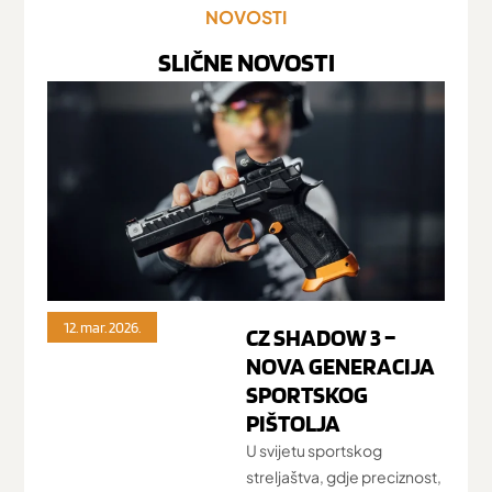
NOVOSTI
SLIČNE NOVOSTI
12. mar. 2026.
12. m
CZ SHADOW 3 –
NOVA GENERACIJA
SPORTSKOG
PIŠTOLJA
U svijetu sportskog
streljaštva, gdje preciznost,