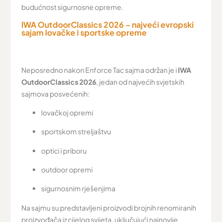
budućnost sigurnosne opreme.
IWA OutdoorClassics 2026 – najveći evropski
sajam lovačke i sportske opreme
Neposredno nakon Enforce Tac sajma održan je i
IWA
OutdoorClassics 2026
, jedan od najvećih svjetskih
sajmova posvećenih:
lovačkoj opremi
sportskom streljaštvu
optici i priboru
outdoor opremi
sigurnosnim rješenjima
Na sajmu su predstavljeni proizvodi brojnih renomiranih
proizvođača iz cijelog svijeta, uključujući najnovije