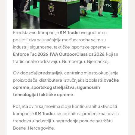
Predstavnici kompanije
KM Trade
ove godine su
posjetili dva najznačajnija međunarodna sajma u
industriji sigurnosne, taktičke i sportske opreme –
Enforce Tac 2026
i
IWA OutdoorClassics 2026
, koji se
tradicionalno održavaju u Nürnbergu u Njemačkoj.
Ovi događaji predstavljaju centralno mjesto okupljanja
proizvođača, distributera i stručnjaka iz oblasti
lovačke
opreme, sportskog streljaštva, sigurnosnih
tehnologija i taktičke opreme
.
Posjeta ovim sajmovima dio je kontinuiranih aktivnosti
kompanije
KM Trade
usmjerenih na praćenje najnovijih
trendova u industriji i unapređenje ponude na tržištu
Bosne i Hercegovine.