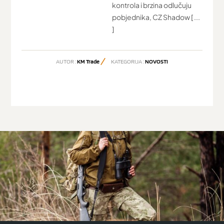
kontrola i brzina odlučuju
pobjednika, CZ Shadow [ ...
]
AUTOR :
KM Trade
KATEGORIJA :
NOVOSTI