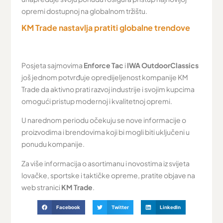
opremi dostupnoj na globalnom tržištu.
KM Trade nastavlja pratiti globalne trendove
Posjeta sajmovima
Enforce Tac
i
IWA OutdoorClassics
još jednom potvrđuje opredijeljenost kompanije KM
Trade da aktivno prati razvoj industrije i svojim kupcima
omogući pristup modernoj i kvalitetnoj opremi.
U narednom periodu očekuju se nove informacije o
proizvodima i brendovima koji bi mogli biti uključeni u
ponudu kompanije.
Za više informacija o asortimanu i novostima iz svijeta
lovačke, sportske i taktičke opreme, pratite objave na
web stranici
KM Trade
.
Facebook
Twitter
LinkedIn