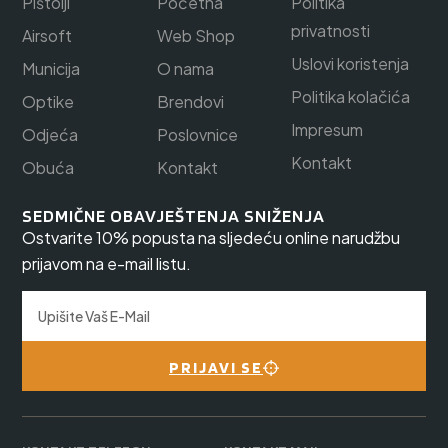
Pištolji
Početna
Politika
privatnosti
Airsoft
Web Shop
Uslovi koristenja
Municija
O nama
Politika kolačića
Optike
Brendovi
Impresum
Odjeća
Poslovnice
Kontakt
Obuća
Kontakt
SEDMIČNE OBAVJEŠTENJA SNIŽENJA
Ostvarite 10% popusta na sljedeću online narudžbu
prijavom na e-mail listu.
PRIJAVI SE