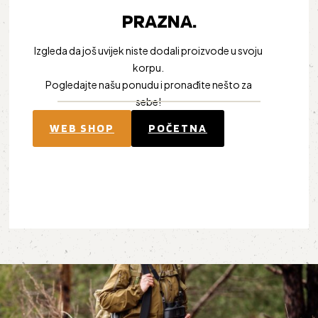
PRAZNA.
Izgleda da još uvijek niste dodali proizvode u svoju
korpu.
Pogledajte našu ponudu i pronađite nešto za
sebe!
WEB SHOP
POČETNA