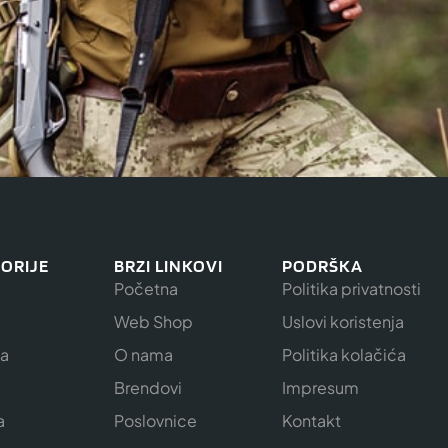
ORIJE
BRZI LINKOVI
PODRŠKA
Početna
Politika privatnosti
Web Shop
Uslovi koristenja
ja
O nama
Politika kolačića
e
Brendovi
Impresum
a
Poslovnice
Kontakt