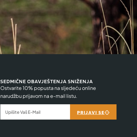
SEDMIČNE OBAVJEŠTENJA SNIŽENJA
Ostvarite 10% popusta na sljedeću online
narudžbu prijavom na e-mail listu.
PRIJAVI SE