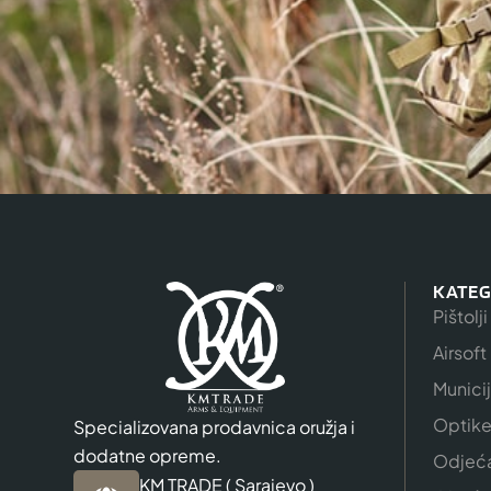
KATEG
Pištolji
Airsoft
Munici
Optik
Specializovana prodavnica oružja i
dodatne opreme.
Odjeć
KM TRADE ( Sarajevo )