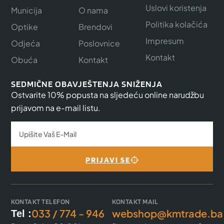
Uslovi koristenja
Municija
O nama
Politika kolačića
Optike
Brendovi
Impresum
Odjeća
Poslovnice
Kontakt
Obuća
Kontakt
SEDMIČNE OBAVJEŠTENJA SNIŽENJA
Ostvarite 10% popusta na sljedeću online narudžbu
prijavom na e-mail listu.
PRIJAVI SE
KONTAKT TELEFON
KONTAKT MAIL
033 / 774 - 946
webshop@kmtrade.ba
Tel :