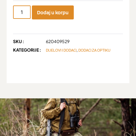
Dodaj u korpu
SKU :
620409529
KATEGORIJE :
,
DIJELOVI I DODACI
DODACI ZA OPTIKU