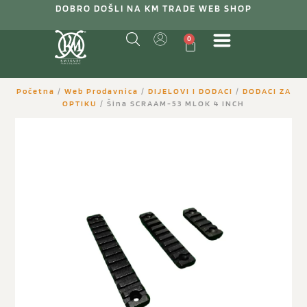
DOBRO DOŠLI NA KM TRADE WEB SHOP
0
Početna
/
Web Prodavnica
/
DIJELOVI I DODACI
/
DODACI ZA
OPTIKU
/ Šina SCRAAM-53 MLOK 4 INCH