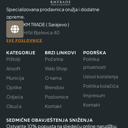
Specializovana prodavnica oružja i dodatne
opreme.
KM TRADE ( Sarajevo )
Hifzi Bjelevca 40
SVE POSLOVNICE
KATEGORIJE
BRZI LINKOVI
PODRŠKA
Pištolji
Početna
Politika
privatnosti
Airsoft
Web Shop
Uslovi koristenja
Municija
O nama
Politika kolačića
Optike
Brendovi
Impresum
Odjeća
Poslovnice
Kontakt
Obuća
Kontakt
SEDMIČNE OBAVJEŠTENJA SNIŽENJA
Ostvarite 10% popusta na sljedeću online narudžbu