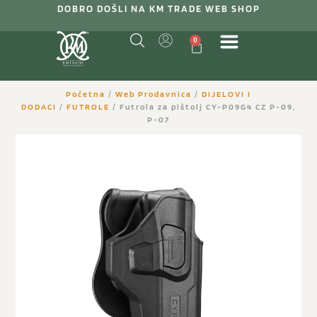
DOBRO DOŠLI NA KM TRADE WEB SHOP
0
Početna
/
Web Prodavnica
/
DIJELOVI I
DODACI
/
FUTROLE
/ Futrola za pištolj CY-P09G4 CZ P-09,
P-07