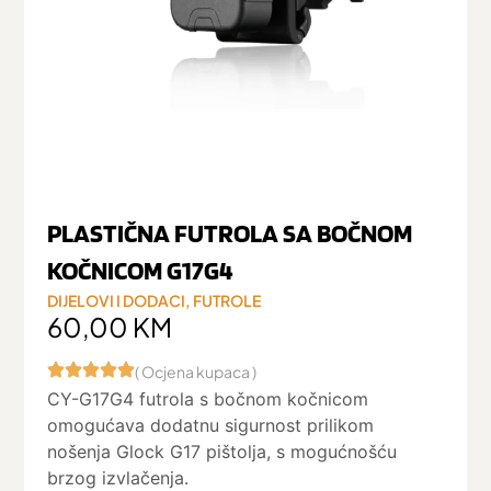
PLASTIČNA FUTROLA SA BOČNOM
KOČNICOM G17G4
DIJELOVI I DODACI
,
FUTROLE
60,00
KM
( Ocjena kupaca )
CY-G17G4 futrola s bočnom kočnicom
omogućava dodatnu sigurnost prilikom
nošenja Glock G17 pištolja, s mogućnošću
brzog izvlačenja.