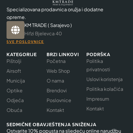
Specializovana prodavnica oružja i dodatne
opreme.
KM TRADE ( Sarajevo )
Hifzi Bjelevca 40
SVE POSLOVNICE
KATEGORIJE
BRZI LINKOVI
PODRŠKA
Pištolji
Početna
Politika
privatnosti
Airsoft
Web Shop
Uslovi koristenja
Municija
O nama
Politika kolačića
Optike
Brendovi
Impresum
Odjeća
Poslovnice
Kontakt
Obuća
Kontakt
SEDMIČNE OBAVJEŠTENJA SNIŽENJA
Ostvarite 10% popusta na sljedeću online narudžbu