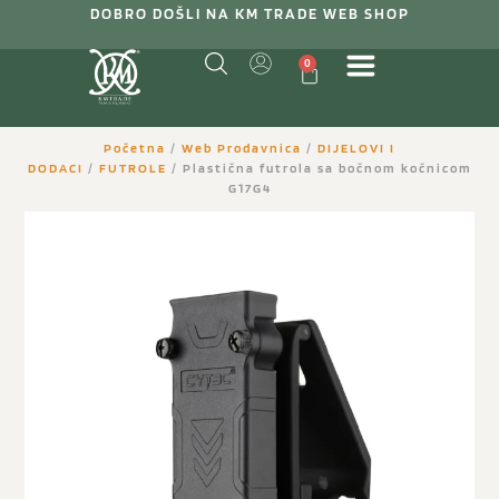
DOBRO DOŠLI NA KM TRADE WEB SHOP
0
Početna
/
Web Prodavnica
/
DIJELOVI I
DODACI
/
FUTROLE
/ Plastična futrola sa bočnom kočnicom
G17G4