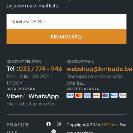
prijavom na e-mail listu.
PRIJAVI SE
KONTAKT TELEFON
KONTAKT MAIL
033 / 774 - 946
webshop@kmtrade.ba
Tel :
Pon - Sub : 08:00h -
Dostupni smo za sva vaša
17:00h
pitanja…
BRZA PODRŠKA
VRSTE PLAĆANJA
Viber
WhatsApp
Uvijek dostupni za Vas ...
PRATITE
Copyright © 2026
KM Trade
. Sva
NAS
prava zadržana.