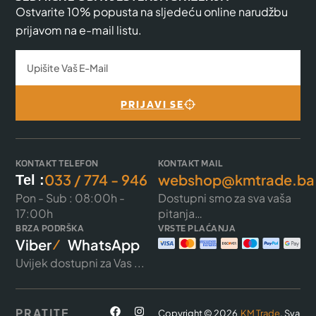
Ostvarite 10% popusta na sljedeću online narudžbu
prijavom na e-mail listu.
PRIJAVI SE
KONTAKT TELEFON
KONTAKT MAIL
033 / 774 - 946
webshop@kmtrade.ba
Tel :
Pon - Sub : 08:00h -
Dostupni smo za sva vaša
17:00h
pitanja…
BRZA PODRŠKA
VRSTE PLAĆANJA
Viber
WhatsApp
Uvijek dostupni za Vas ...
PRATITE
Copyright © 2026
KM Trade
. Sva