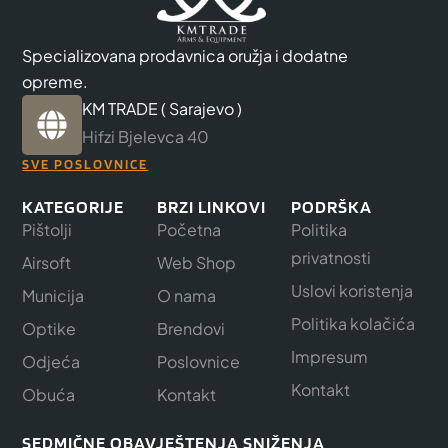
Specializovana prodavnica oružja i dodatne
opreme.
KM TRADE ( Sarajevo )
Hifzi Bjelevca 40
SVE POSLOVNICE
KATEGORIJE
BRZI LINKOVI
PODRŠKA
Pištolji
Početna
Politika
privatnosti
Airsoft
Web Shop
Uslovi koristenja
Municija
O nama
Politika kolačića
Optike
Brendovi
Impresum
Odjeća
Poslovnice
Kontakt
Obuća
Kontakt
SEDMIČNE OBAVJEŠTENJA SNIŽENJA