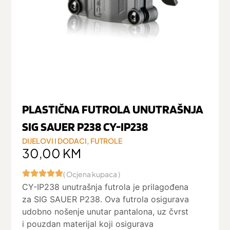
PLASTIČNA FUTROLA UNUTRAŠNJA
SIG SAUER P238 CY-IP238
DIJELOVI I DODACI
,
FUTROLE
30,00
KM
( Ocjena kupaca )
CY-IP238 unutrašnja futrola je prilagođena
za SIG SAUER P238. Ova futrola osigurava
udobno nošenje unutar pantalona, uz čvrst
i pouzdan materijal koji osigurava