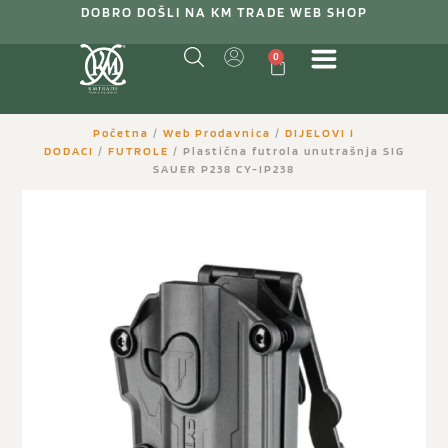
DOBRO DOŠLI NA KM TRADE WEB SHOP
0
Početna
/
Web Prodavnica
/
DIJELOVI I
DODACI
/
FUTROLE
/ Plastična futrola unutrašnja SIG
SAUER P238 CY-IP238