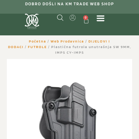
DOBRO DOŠLI NA KM TRADE WEB SHOP
0
Početna
/
Web Prodavnica
/
DIJELOVI I
DODACI
/
FUTROLE
/ Plastična futrola unutrašnja SW 9MM,
IMPS CY-IMPS