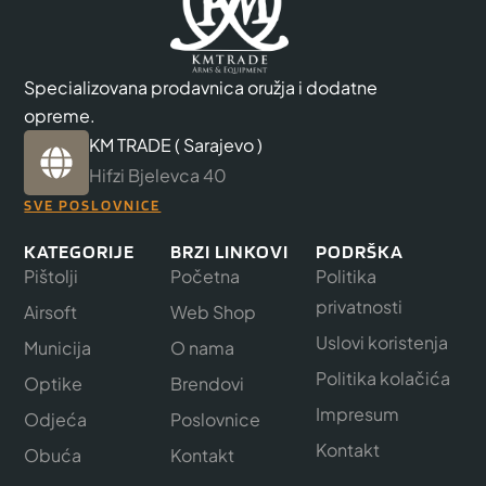
Specializovana prodavnica oružja i dodatne
opreme.
KM TRADE ( Sarajevo )
Hifzi Bjelevca 40
SVE POSLOVNICE
KATEGORIJE
BRZI LINKOVI
PODRŠKA
Pištolji
Početna
Politika
privatnosti
Airsoft
Web Shop
Uslovi koristenja
Municija
O nama
Politika kolačića
Optike
Brendovi
Impresum
Odjeća
Poslovnice
Kontakt
Obuća
Kontakt