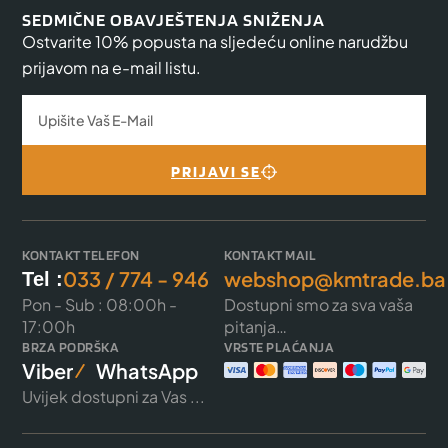
SEDMIČNE OBAVJEŠTENJA SNIŽENJA
Ostvarite 10% popusta na sljedeću online narudžbu
prijavom na e-mail listu.
PRIJAVI SE
KONTAKT TELEFON
KONTAKT MAIL
033 / 774 - 946
webshop@kmtrade.ba
Tel :
Pon - Sub : 08:00h -
Dostupni smo za sva vaša
17:00h
pitanja…
BRZA PODRŠKA
VRSTE PLAĆANJA
Viber
WhatsApp
Uvijek dostupni za Vas ...