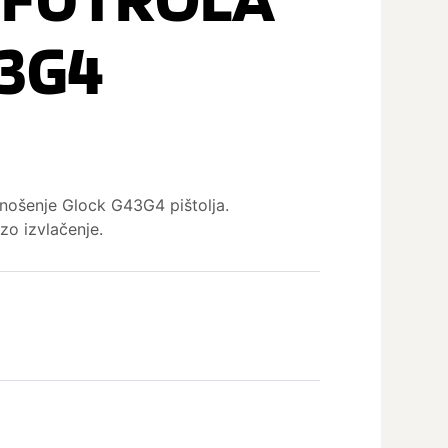
43G4
 nošenje Glock G43G4 pištolja.
o izvlačenje.