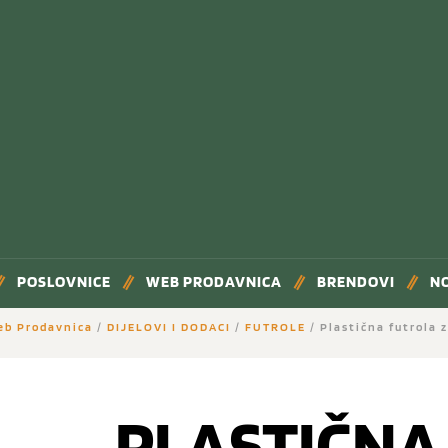
POSLOVNICE
WEB PRODAVNICA
BRENDOVI
N
eb Prodavnica
/
DIJELOVI I DODACI
/
FUTROLE
/ Plastična futrola 
PLASTIČNA