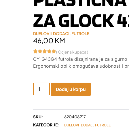
ZA GLOCK 
DIJELOVI I DODACI
,
FUTROLE
46,00
KM
( Ocjena kupaca )
CY-G43G4 futrola dizajnirana je za sigurno
Ergonomski oblik omogućava udobnost i brz
Dodaj u korpu
SKU :
620408217
KATEGORIJE :
,
DIJELOVI I DODACI
FUTROLE