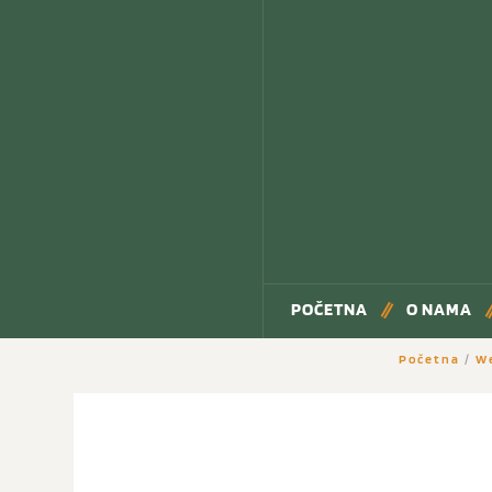
POČETNA
O NAMA
Početna
/
W