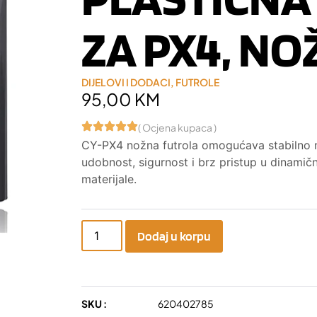
ZA PX4, N
DIJELOVI I DODACI
,
FUTROLE
95,00
KM
( Ocjena kupaca )
CY-PX4 nožna futrola omogućava stabilno n
udobnost, sigurnost i brz pristup u dinamič
materijale.
Dodaj u korpu
SKU :
620402785