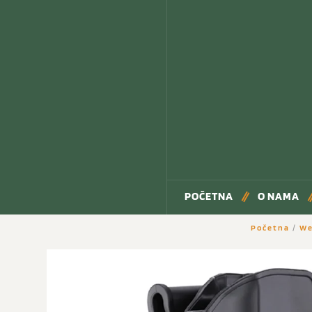
POČETNA
O NAMA
Početna
/
We