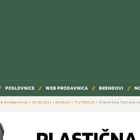
POSLOVNICE
WEB PRODAVNICA
BRENDOVI
N
b Prodavnica
/
DIJELOVI I DODACI
/
FUTROLE
/ Plastična futrola 
PLASTIČNA