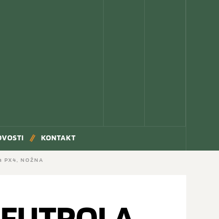
OVOSTI
KONTAKT
za PX4, NOŽNA
 FUTROLA