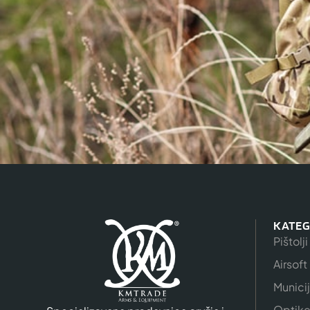
KATEG
Pištolji
Airsoft
Munici
Optik