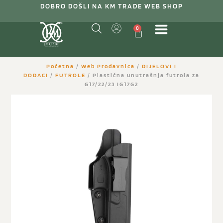
DOBRO DOŠLI NA KM TRADE WEB SHOP
0
Početna
/
Web Prodavnica
/
DIJELOVI I
DODACI
/
FUTROLE
/ Plastična unutrašnja futrola za
G17/22/23 IG17G2