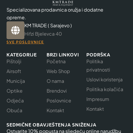
Specializovana prodavnica oružja i dodatne
opreme.
KM TRADE ( Sarajevo )
Hifzi Bjelevca 40
SVE POSLOVNICE
KATEGORIJE
BRZI LINKOVI
PODRŠKA
Pištolji
Početna
Politika
privatnosti
Airsoft
Web Shop
Uslovi koristenja
Municija
O nama
Politika kolačića
Optike
Brendovi
Impresum
Odjeća
Poslovnice
Kontakt
Obuća
Kontakt
SEDMIČNE OBAVJEŠTENJA SNIŽENJA
Ostvarite 10% popusta na sljedeću online narudžbu