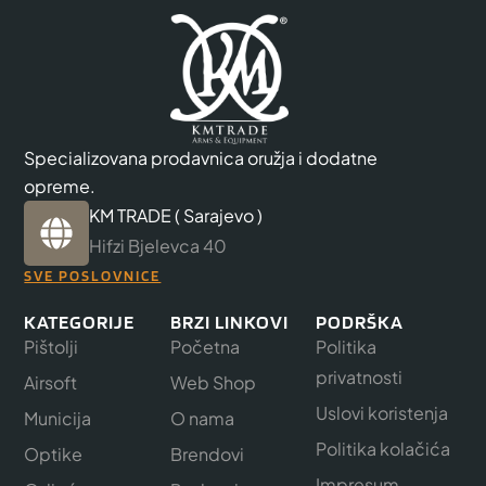
Specializovana prodavnica oružja i dodatne
opreme.
KM TRADE ( Sarajevo )
Hifzi Bjelevca 40
SVE POSLOVNICE
KATEGORIJE
BRZI LINKOVI
PODRŠKA
Pištolji
Početna
Politika
privatnosti
Airsoft
Web Shop
Uslovi koristenja
Municija
O nama
Politika kolačića
Optike
Brendovi
Impresum