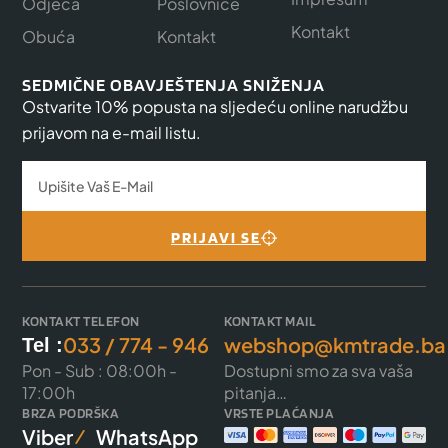
Odjeća
Poslovnice
Kontakt
Obuća
Kontakt
SEDMIČNE OBAVJEŠTENJA SNIŽENJA
Ostvarite 10% popusta na sljedeću online narudžbu
prijavom na e-mail listu.
PRIJAVI SE
KONTAKT TELEFON
KONTAKT MAIL
033 / 774 - 946
webshop@kmtrade.ba
Tel :
Pon - Sub : 08:00h -
Dostupni smo za sva vaša
17:00h
pitanja…
BRZA PODRŠKA
VRSTE PLAĆANJA
Viber
WhatsApp