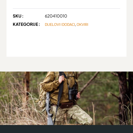
SKU :
620410010
KATEGORIJE :
,
DIJELOVI I DODACI
OKVIRI