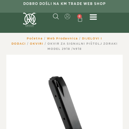
DOBRO DOŠLI NA KM TRADE WEB SHOP
0
Početna
/
Web Prodavnica
/
DIJELOVI I
DODACI
/
OKVIRI
/ OKVIR ZA SIGNALNI PIŠTOLJ ZORAKI
MODEL 2918 /4918