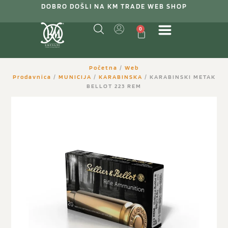
DOBRO DOŠLI NA KM TRADE WEB SHOP
0
Početna
/
Web
Prodavnica
/
MUNICIJA
/
KARABINSKA
/ KARABINSKI METAK
BELLOT 223 REM