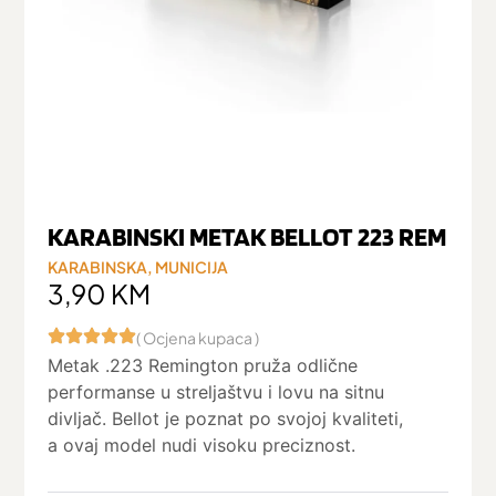
KARABINSKI METAK BELLOT 223 REM
KARABINSKA
,
MUNICIJA
3,90
KM
( Ocjena kupaca )
Metak .223 Remington pruža odlične
performanse u streljaštvu i lovu na sitnu
divljač. Bellot je poznat po svojoj kvaliteti,
a ovaj model nudi visoku preciznost.