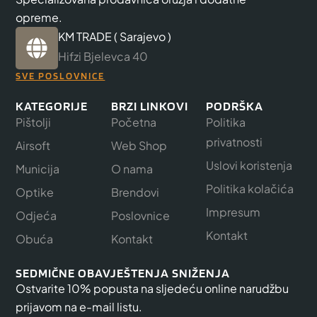
opreme.
KM TRADE ( Sarajevo )
Hifzi Bjelevca 40
SVE POSLOVNICE
KATEGORIJE
BRZI LINKOVI
PODRŠKA
Pištolji
Početna
Politika
privatnosti
Airsoft
Web Shop
Uslovi koristenja
Municija
O nama
Politika kolačića
Optike
Brendovi
Impresum
Odjeća
Poslovnice
Kontakt
Obuća
Kontakt
SEDMIČNE OBAVJEŠTENJA SNIŽENJA
Ostvarite 10% popusta na sljedeću online narudžbu
prijavom na e-mail listu.