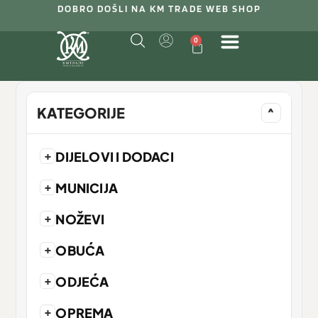
DOBRO DOŠLI NA KM TRADE WEB SHOP
0
KATEGORIJE
^
+
DIJELOVI I DODACI
+
MUNICIJA
+
NOŽEVI
+
OBUĆA
+
ODJEĆA
+
OPREMA