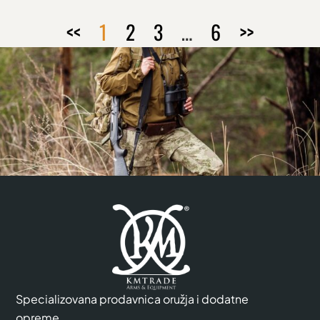
<<
1
2
3
…
6
>>
Specializovana prodavnica oružja i dodatne
opreme.