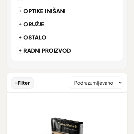
+
OPTIKE I NIŠANI
+
ORUŽJE
+
OSTALO
+
RADNI PROIZVOD
≡
Filter