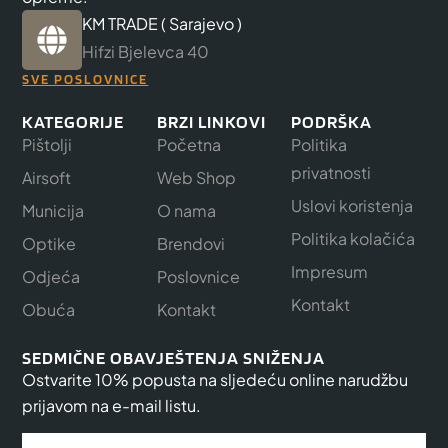
KM TRADE ( Sarajevo )
Hifzi Bjelevca 40
SVE POSLOVNICE
KATEGORIJE
BRZI LINKOVI
PODRŠKA
Pištolji
Početna
Politika
privatnosti
Airsoft
Web Shop
Uslovi koristenja
Municija
O nama
Politika kolačića
Optike
Brendovi
Impresum
Odjeća
Poslovnice
Kontakt
Obuća
Kontakt
SEDMIČNE OBAVJEŠTENJA SNIŽENJA
Ostvarite 10% popusta na sljedeću online narudžbu
prijavom na e-mail listu.