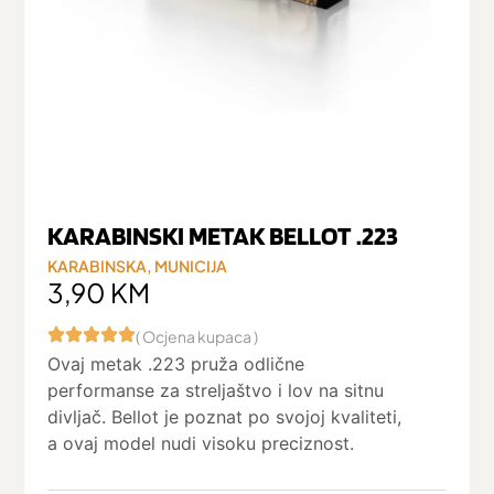
KARABINSKI METAK BELLOT .223
KARABINSKA
,
MUNICIJA
3,90
KM
( Ocjena kupaca )
Ovaj metak .223 pruža odlične
performanse za streljaštvo i lov na sitnu
divljač. Bellot je poznat po svojoj kvaliteti,
a ovaj model nudi visoku preciznost.