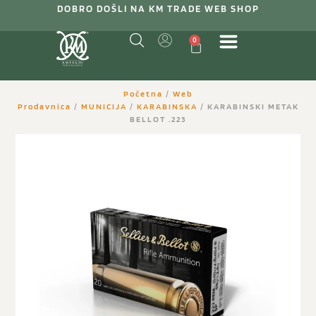
DOBRO DOŠLI NA KM TRADE WEB SHOP
0
Početna
/
Web
Prodavnica
/
MUNICIJA
/
KARABINSKA
/ KARABINSKI METAK
BELLOT .223