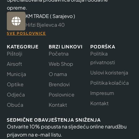
opreme.
KM TRADE ( Sarajevo )
Hifzi Bjelevca 40
SVE POSLOVNICE
KATEGORIJE
BRZI LINKOVI
PODRŠKA
Pištolji
Početna
Politika
privatnosti
Airsoft
Web Shop
Uslovi koristenja
Municija
O nama
Politika kolačića
Optike
Brendovi
Impresum
Odjeća
Poslovnice
Kontakt
Obuća
Kontakt
SEDMIČNE OBAVJEŠTENJA SNIŽENJA
Ostvarite 10% popusta na sljedeću online narudžbu
prijavom na e-mail listu.